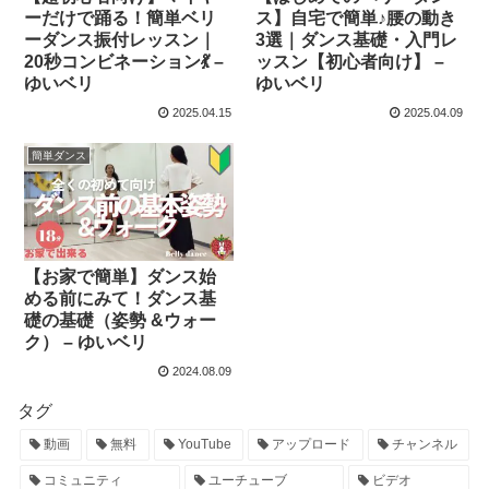
ーだけで踊る！簡単ベリ
ス】自宅で簡単♪腰の動き
ーダンス振付レッスン｜
3選｜ダンス基礎・入門レ
20秒コンビネーション💃 –
ッスン【初心者向け】 –
ゆいベリ
ゆいベリ
2025.04.15
2025.04.09
簡単ダンス
【お家で簡単】ダンス始
める前にみて！ダンス基
礎の基礎（姿勢 &ウォー
ク） – ゆいベリ
2024.08.09
タグ
動画
無料
YouTube
アップロード
チャンネル
コミュニティ
ユーチューブ
ビデオ