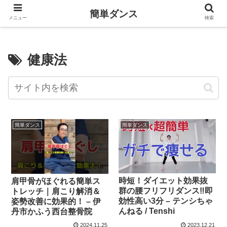
簡単ダンス
メニュー
検索
健康法
簡単ダンス
簡単ダンス
時短！ダイエット効果抜
肩甲骨がほぐれる簡単ス
群の腰フリフリダンス‼︎即
トレッチ｜肩こり解消＆
効性高い3分 – テンシちゃ
姿勢改善に効果的！ – 伊
んねる / Tenshi
丹市かふう西台整骨院
2024.11.25
2023.12.21