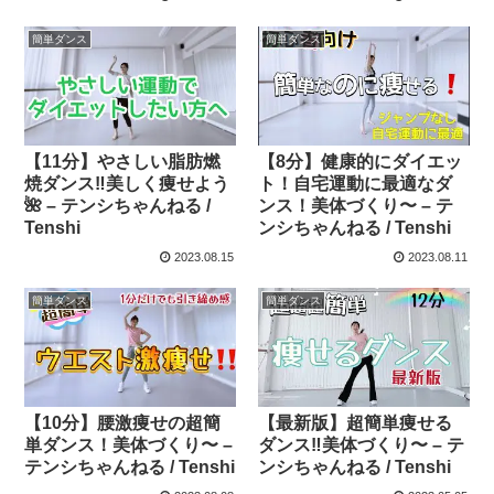
簡単ダンス
簡単ダンス
【11分】やさしい脂肪燃
【8分】健康的にダイエッ
焼ダンス‼️美しく痩せよう
ト！自宅運動に最適なダ
🌺 – テンシちゃんねる /
ンス！美体づくり〜 – テ
Tenshi
ンシちゃんねる / Tenshi
2023.08.15
2023.08.11
簡単ダンス
簡単ダンス
【10分】腰激痩せの超簡
【最新版】超簡単痩せる
単ダンス！美体づくり〜 –
ダンス‼︎美体づくり〜 – テ
テンシちゃんねる / Tenshi
ンシちゃんねる / Tenshi