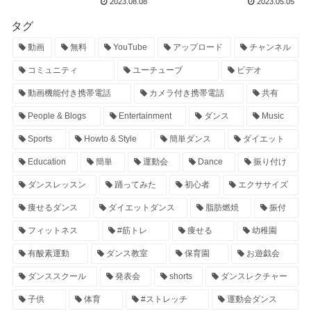
2023.08.08
2023.05.05
タグ
動画
無料
YouTube
アップロード
チャンネル
コミュニティ
ユーチューブ
ビデオ
動画機能付き携帯電話
カメラ付き携帯電話
共有
People & Blogs
Entertainment
ダンス
Music
Sports
Howto & Style
簡単ダンス
ダイエット
Education
簡単
運動会
Dance
振り付け
ダンスレッスン
踊ってみた
初心者
エクササイズ
痩せるダンス
ダイエットダンス
脂肪燃焼
振付
フィットネス
#筋トレ
痩せる
幼稚園
有酸素運動
ダンス教室
保育園
お遊戯会
ダンススクール
発表会
shorts
ダンスレクチャー
子供
体育
#ストレッチ
運動会ダンス