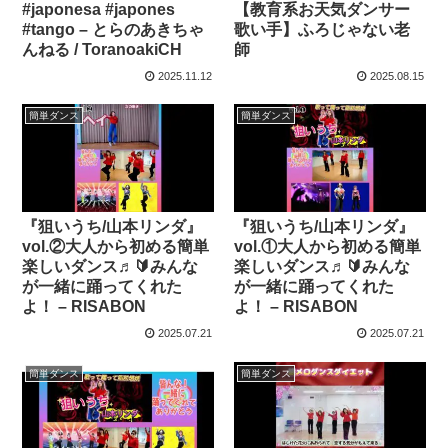
#japonesa #japones
【教育系お天気ダンサー
#tango – とらのあきちゃ
歌い手】ふろじゃない老
んねる / ToranoakiCH
師
2025.11.12
2025.08.15
簡単ダンス
簡単ダンス
『狙いうち/山本リンダ』
『狙いうち/山本リンダ』
vol.②大人から初める簡単
vol.①大人から初める簡単
楽しいダンス♬🔰みんな
楽しいダンス♬🔰みんな
が一緒に踊ってくれた
が一緒に踊ってくれた
よ！ – RISABON
よ！ – RISABON
2025.07.21
2025.07.21
簡単ダンス
簡単ダンス