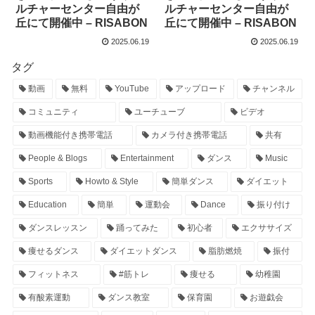
ルチャーセンター自由が
ルチャーセンター自由が
丘にて開催中 – RISABON
丘にて開催中 – RISABON
2025.06.19
2025.06.19
タグ
動画
無料
YouTube
アップロード
チャンネル
コミュニティ
ユーチューブ
ビデオ
動画機能付き携帯電話
カメラ付き携帯電話
共有
People & Blogs
Entertainment
ダンス
Music
Sports
Howto & Style
簡単ダンス
ダイエット
Education
簡単
運動会
Dance
振り付け
ダンスレッスン
踊ってみた
初心者
エクササイズ
痩せるダンス
ダイエットダンス
脂肪燃焼
振付
フィットネス
#筋トレ
痩せる
幼稚園
有酸素運動
ダンス教室
保育園
お遊戯会