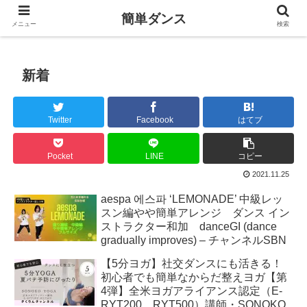
簡単ダンス
メニュー
検索
新着
Twitter
Facebook
はてブ
Pocket
LINE
コピー
2021.11.25
aespa 에스파 ‘LEMONADE’ 中級レッ
スン編やや簡単アレンジ ダンス イン
ストラクター和加 danceGI (dance
gradually improves) – チャンネルSBN
【5分ヨガ】社交ダンスにも活きる！
初心者でも簡単なからだ整えヨガ【第
4弾】全米ヨガアライアンス認定（E-
RYT200、RYT500）講師・SONOKO