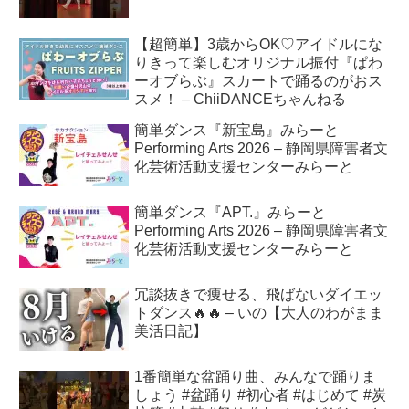
【超簡単】3歳からOK♡アイドルにな
りきって楽しむオリジナル振付『ぱわ
ーオブらぶ』スカートで踊るのがおス
スメ！ – ChiiDANCEちゃんねる
簡単ダンス『新宝島』みらーと
Performing Arts 2026 – 静岡県障害者文
化芸術活動支援センターみらーと
簡単ダンス『APT.』みらーと
Performing Arts 2026 – 静岡県障害者文
化芸術活動支援センターみらーと
冗談抜きで痩せる、飛ばないダイエッ
トダンス🔥🔥 – いの【大人のわがまま
美活日記】
1番簡単な盆踊り曲、みんなで踊りま
しょう #盆踊り #初心者 #はじめて #炭