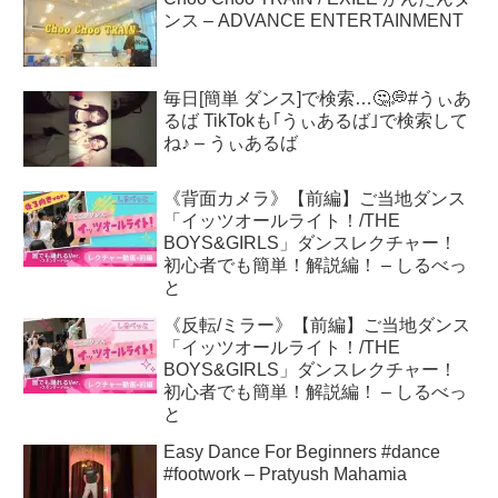
ンス – ADVANCE ENTERTAINMENT
毎日[簡単 ダンス]で検索…🤔💭#うぃあ
るば TikTokも｢うぃあるば｣で検索して
ね♪ – うぃあるば
《背面カメラ》【前編】ご当地ダンス
「イッツオールライト！/THE
BOYS&GIRLS」ダンスレクチャー！
初心者でも簡単！解説編！ – しるべっ
と
《反転/ミラー》【前編】ご当地ダンス
「イッツオールライト！/THE
BOYS&GIRLS」ダンスレクチャー！
初心者でも簡単！解説編！ – しるべっ
と
Easy Dance For Beginners #dance
#footwork – Pratyush Mahamia