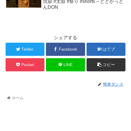
坑節 #太鼓 #祭り #shorts – どどかっと
んDON
シェアする
Twitter
Facebook
はてブ
Pocket
LINE
コピー
簡単ダンス
ホーム