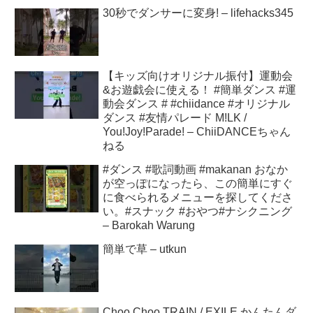
30秒でダンサーに変身! – lifehacks345
【キッズ向けオリジナル振付】運動会
&お遊戯会に使える！ #簡単ダンス #運
動会ダンス # #chiidance #オリジナル
ダンス #友情パレード M!LK /
You!Joy!Parade! – ChiiDANCEちゃん
ねる
#ダンス #歌詞動画 #makanan おなか
が空っぽになったら、この簡単にすぐ
に食べられるメニューを探してくださ
い。#スナック #おやつ#ナシクニング
– Barokah Warung
簡単で草 – utkun
Choo Choo TRAIN / EXILE かんたんダ