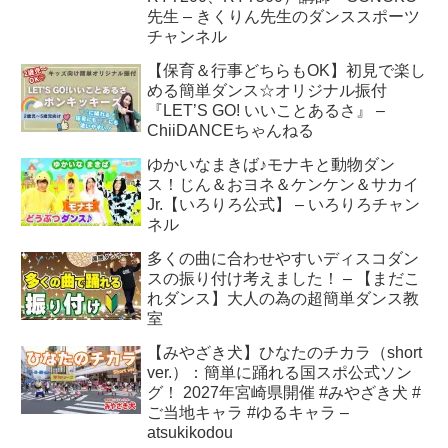
先生 – きくりん先生のダンススポーツ
チャンネル
【保育＆行事どちらもOK】初見で楽し
める簡単ダンス☆オリジナル振付
『LET’S GO! いいことあるさ』 –
ChiiDANCEちゃんねる
ゆかいなまきば♪モナキと動物ダン
ス！じん＆おヨネ＆ケンケン＆サカイ
Jr.【いろりろ公式】 – いろりろチャン
ネル
多くの曲に合わせやすいディスコダン
スの振り付け考えました！ – 【まだこ
れダンス】大人の為の超簡単ダンス教
室
【みやざき犬】ひなたのチカラ（short
ver.）：簡単に踊れる国スポ公式ソン
グ！ 2027年宮崎県開催 #みやざき犬 #
ご当地キャラ #ゆるキャラ –
atsukikodou