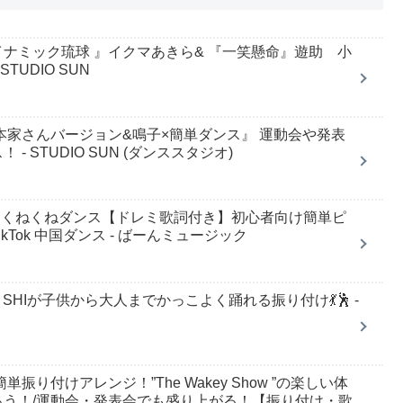
ナミック琉球 』イクマあきら& 『一笑懸命』遊助 小
TUDIO SUN
本家さんバージョン&鳴子×簡単ダンス』 運動会や発表
 STUDIO SUN (ダンススタジオ)
中国くねくねダンス【ドレミ歌詞付き】初心者向け簡単ピ
ikTok 中国ダンス - ばーんミュージック
・SHIが子供から大人までかっこよく踊れる振り付け💃🕺 -
り付けアレンジ！”The Wakey Show ”の楽しい体
う！/運動会・発表会でも盛り上がる！【振り付け・歌