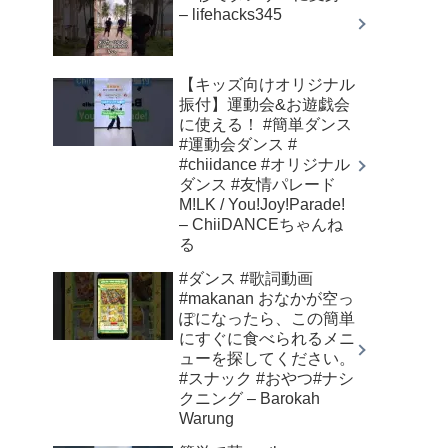
– lifehacks345
【キッズ向けオリジナル
振付】運動会&お遊戯会
に使える！ #簡単ダンス
#運動会ダンス #
#chiidance #オリジナル
ダンス #友情パレード
M!LK / You!Joy!Parade!
– ChiiDANCEちゃんね
る
#ダンス #歌詞動画
#makanan おなかが空っ
ぽになったら、この簡単
にすぐに食べられるメニ
ューを探してください。
#スナック #おやつ#ナシ
クニング – Barokah
Warung