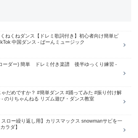
中国くねくねダンス【ドレミ歌詞付き】初心者向け簡単ピ
ikTok 中国ダンス - ばーんミュージック
リコーダー) 簡単 ドレミ付き楽譜 後半ゆっくり練習 -
だめですか？ #簡単ダンス #踊ってみた #振り付け解
 - のりちゃんねる リズム遊び・ダンス教室
ロー繰り返し用】カリスマックス snowmanサビを一
【カラダ】