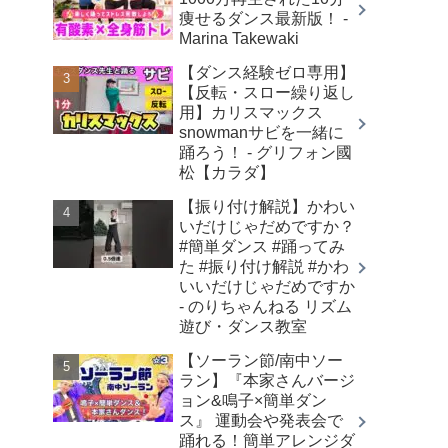
痩せるダンス最新版！ -
Marina Takewaki
【ダンス経験ゼロ専用】
【反転・スロー繰り返し
用】カリスマックス
snowmanサビを一緒に
踊ろう！ - グリフォン國
松【カラダ】
【振り付け解説】かわい
いだけじゃだめですか？
#簡単ダンス #踊ってみ
た #振り付け解説 #かわ
いいだけじゃだめですか
- のりちゃんねる リズム
遊び・ダンス教室
【ソーラン節/南中ソー
ラン】『本家さんバージ
ョン&鳴子×簡単ダン
ス』 運動会や発表会で
踊れる！簡単アレンジダ