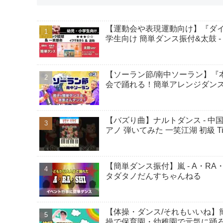
【運動会や表現運動向け】『ダイ
学生向け 簡単ダンス振付&太鼓 - S
【ソーラン節/南中ソーラン】『
会で踊れる！簡単アレンジダンス！ -
【バズり曲】ナルトダンス - 
アノ 弾いてみた 一笑江湖 初級 T
【簡単ダンス振付】嵐 - A・RA
タダタノだんすちゃんねる
【体操・ダンス/それもいいね】簡単振
操で保育園・幼稚園で元気に踊ろ