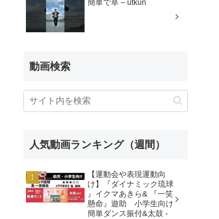
簡単で草 – utkun
動画検索
人気動画ランキング（週間）
【運動会や表現運動向
け】『ダイナミック琉球
』イクマあきら& 『一笑
懸命』遊助 小学生向け
簡単ダンス振付&太鼓 -