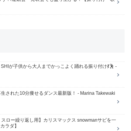
・SHIが子供から大人までかっこよく踊れる振り付け💃🕺 -
れた10分痩せるダンス最新版！ - Marina Takewaki
ロー繰り返し用】カリスマックス snowmanサビを一
【カラダ】