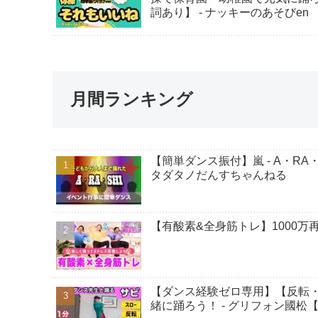
詞あり】 - ナッキーのあそびen
月間ランキング
【簡単ダンス振付】嵐 - A・RA
タダタノだんすちゃんねる
【有酸素&全身筋トレ】1000万再生さ
【ダンス経験ゼロ専用】【反転・ス
緒に踊ろう！ - グリフォン國松