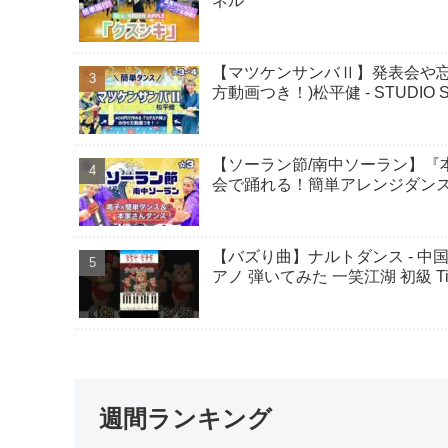
ネル
【マツケンサンバⅡ】発表会や忘
方動画つき！)松平健 - STUDIO 
【ソーラン節/南中ソーラン】『
会で踊れる！簡単アレンジダンス！ -
【バズり曲】ナルトダンス - 
アノ 弾いてみた 一笑江湖 初級 T
週間ランキング