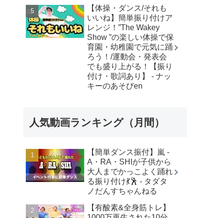
【体操・ダンス/それも
いいね】簡単振り付けア
レンジ！”The Wakey
Show ”の楽しい体操で保
育園・幼稚園で元気に踊
ろう！/運動会・発表会
でも盛り上がる！【振り
付け・歌詞あり】 - ナッ
キーのあそびen
人気動画ランキング（月間）
【簡単ダンス振付】嵐 -
A・RA・SHIが子供から
大人までかっこよく踊れ
る振り付け💃🕺 - タダタ
ノだんすちゃんねる
【有酸素&全身筋トレ】
1000万再生された10分