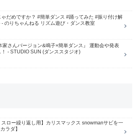
だめですか？ #簡単ダンス #踊ってみた #振り付け解
 - のりちゃんねる リズム遊び・ダンス教室
本家さんバージョン&鳴子×簡単ダンス』 運動会や発表
 STUDIO SUN (ダンススタジオ)
ロー繰り返し用】カリスマックス snowmanサビを一
【カラダ】