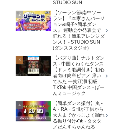
STUDIO SUN
【ソーラン節/南中ソー
ラン】『本家さんバージ
ョン&鳴子×簡単ダン
ス』 運動会や発表会で
踊れる！簡単アレンジダ
ンス！ - STUDIO SUN
(ダンススタジオ)
【バズり曲】ナルトダン
ス - 中国くねくねダンス
【ドレミ歌詞付き】初心
者向け簡単ピアノ 弾い
てみた 一笑江湖 初級
TikTok 中国ダンス - ばー
んミュージック
【簡単ダンス振付】嵐 -
A・RA・SHIが子供から
大人までかっこよく踊れ
る振り付け💃🕺 - タダタ
ノだんすちゃんねる