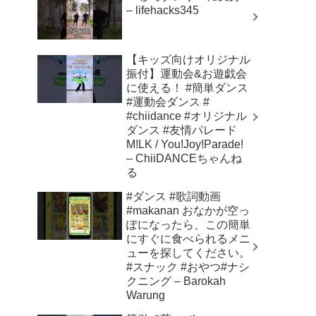
– lifehacks345
【キッズ向けオリジナル
振付】運動会&お遊戯会
に使える！ #簡単ダンス
#運動会ダンス #
#chiidance #オリジナル
ダンス #友情パレード
M!LK / You!Joy!Parade!
– ChiiDANCEちゃんね
る
#ダンス #歌詞動画
#makanan おなかが空っ
ぽになったら、この簡単
にすぐに食べられるメニ
ューを探してください。
#スナック #おやつ#ナシ
クニング – Barokah
Warung