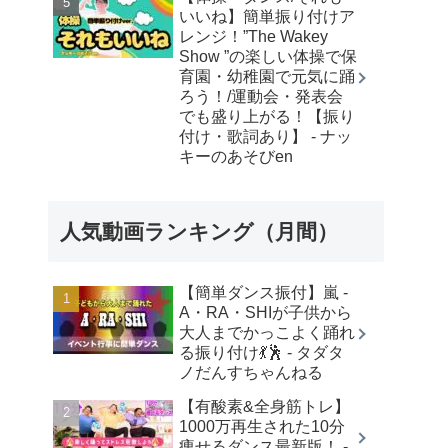
いいね】簡単振り付けア
レンジ！”The Wakey
Show ”の楽しい体操で保
育園・幼稚園で元気に踊
ろう！/運動会・発表会
でも盛り上がる！【振り
付け・歌詞あり】 - ナッ
キーのあそびen
人気動画ランキング（月間）
【簡単ダンス振付】嵐 -
A・RA・SHIが子供から
大人までかっこよく踊れ
る振り付け💃🕺 - タダタ
ノだんすちゃんねる
【有酸素&全身筋トレ】
1000万再生された10分
痩せるダンス最新版！ -