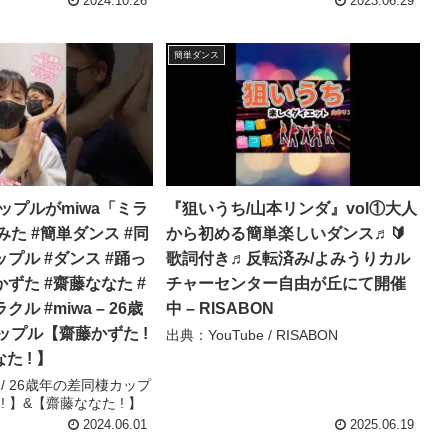
2024.10.26
2023.06.29
簡単ダンス
ップルがmiwa「ミラ
『狙いうち/山本リンダ』vol①大人
た #簡単ダンス #同
から初める簡単楽しいダンス♬🔰
ップル #ダンス #踊っ
歌詞付き♬反転済み/よみうりカル
かずた #齋藤ななた #
チャーセンター自由が丘にて開催
ル #miwa – 26歳
中 – RISABON
ップル【齋藤かずた !
出典：YouTube / RISABON
た ! 】
e / 26歳年の差同棲カップ
 】&【齋藤ななた ! 】
2024.06.01
2025.06.19