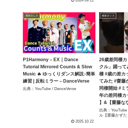
2024.09.11
簡単ダンス
簡単ダンス
P1Harmony – EX｜Dance
26歳差同棲カ
Tutorial Mirrored Counts & Slow
クル」踊ってみ
Music 🔥 ゆっくりダンス解説♪簡単
棲 #歳の差カ
練習 | 反転ミラー – DanceVerse
てみた #齋藤
同棲開始 #ミラク
出典：YouTube / DanceVerse
年の差同棲カ
】&【齋藤なな
出典：YouTub
ル【齋藤かずた !
2025.10.22