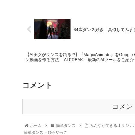
64歳ダンス好き 真似してみました #
【AI美女がダンスを踊る?!】『MagicAnimate』をGoog
ン動画を作る方法 – AI FREAK – 最新のAIツールをご紹介
コメント
コメン
ホーム
簡単ダンス
みんなができるオリジナ
簡単ダンス – ひらやっこ