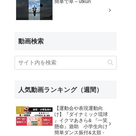
簡単で草 – utkun
動画検索
人気動画ランキング（週間）
【運動会や表現運動向
け】『ダイナミック琉球
』イクマあきら& 『一笑
懸命』遊助 小学生向け
簡単ダンス振付&太鼓 -