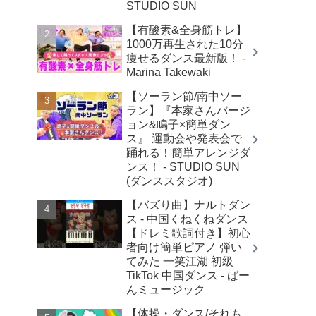
STUDIO SUN
【有酸素&全身筋トレ】
1000万再生された10分
痩せるダンス最新版！ -
Marina Takewaki
【ソーラン節/南中ソー
ラン】『本家さんバージ
ョン&鳴子×簡単ダン
ス』 運動会や発表会で
踊れる！簡単アレンジダ
ンス！ - STUDIO SUN
(ダンススタジオ)
【バズり曲】ナルトダン
ス - 中国くねくねダンス
【ドレミ歌詞付き】初心
者向け簡単ピアノ 弾い
てみた 一笑江湖 初級
TikTok 中国ダンス - ばー
んミュージック
【体操・ダンス/それも