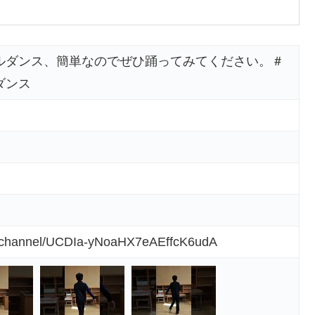
ルダンス、簡単なのでぜひ踊ってみてください。＃
ダンス
m/channel/UCDIa-yNoaHX7eAEffcK6udA