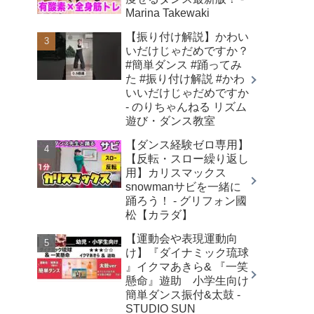
Marina Takewaki
【振り付け解説】かわい
いだけじゃだめですか？
#簡単ダンス #踊ってみ
た #振り付け解説 #かわ
いいだけじゃだめですか
- のりちゃんねる リズム
遊び・ダンス教室
【ダンス経験ゼロ専用】
【反転・スロー繰り返し
用】カリスマックス
snowmanサビを一緒に
踊ろう！ - グリフォン國
松【カラダ】
【運動会や表現運動向
け】『ダイナミック琉球
』イクマあきら& 『一笑
懸命』遊助 小学生向け
簡単ダンス振付&太鼓 -
STUDIO SUN