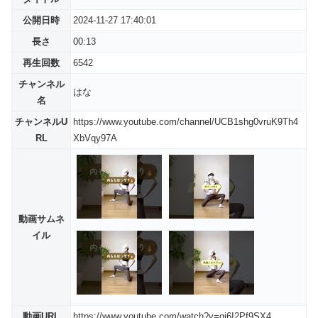
公開日時
2024-11-27 17:40:01
長さ
00:13
再生回数
6542
チャンネル
はな
名
チャンネルU
https://www.youtube.com/channel/UCB1shg0vruK9Th4
RL
XbVqy97A
動画サムネ
イル
動画URL
https://www.youtube.com/watch?v=qj6I2Pf9SX4