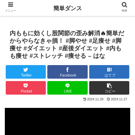
簡単ダンス
メニュー
検索
内ももに効くし股関節の歪み解消🔥簡単だ
からやらなきゃ損！ #脚やせ #足痩せ #脚
痩せ #ダイエット #産後ダイエット #内も
も痩せ #ストレッチ #痩せる – はな
Twitter
Facebook
はてブ
Pocket
LINE
コピー
2024.11.29
2024.11.27