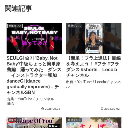
関連記事
簡単ダンス
簡単ダンス
SEULGI 슬기 ‘Baby, Not
【簡単！フラ上達法】目線
Baby’中級ちょっと簡単原
を考えよう！ #フラ #フラ
曲編 踊ってみた ダンス
ダンス #shorts – Locola
インストラクター和加
チャンネル
danceGI (dance
出典：YouTube / Locolaチャンネ
gradually improves) – チ
ル
ャンネルSBN
出典：YouTube / チャンネル
SBN
2025.05.03
2024.02.02
簡単ダンス
簡単ダンス