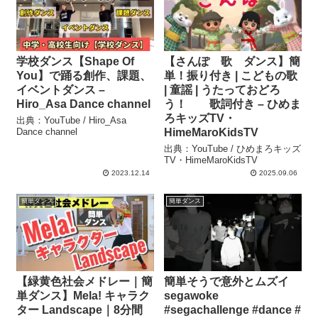
学校ダンス【Shape Of
【さんぽ 歌 ダンス】簡
You】で踊る創作、課題、
単！振り付き | こどもの歌
イベントダンス –
| 童謡 | うたっておどろ
Hiro_Asa Dance channel
う！ 歌詞付き – ひめま
ろキッズTV・
出典：YouTube / Hiro_Asa
Dance channel
HimeMaroKidsTV
出典：YouTube / ひめまろキッズ
TV・HimeMaroKidsTV
2023.12.14
2025.09.06
簡単ダンス
簡単ダンス
【緑黄色社会メドレー｜簡
簡単そうで意外とムズイ
単ダンス】Mela! キャラク
segawoke
ター Landscape｜8分間
#segachallenge #dance #