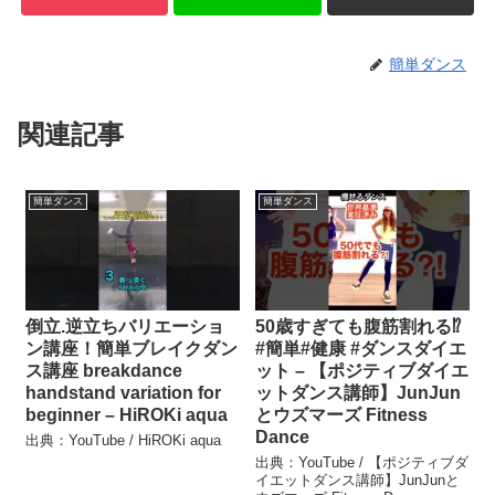
簡単ダンス
関連記事
簡単ダンス
簡単ダンス
倒立.逆立ちバリエーショ
50歳すぎても腹筋割れる⁉︎
ン講座！簡単ブレイクダン
#簡単#健康 #ダンスダイエ
ス講座 breakdance
ット – 【ポジティブダイエ
handstand variation for
ットダンス講師】JunJun
beginner – HiROKi aqua
とウズマーズ Fitness
Dance
出典：YouTube / HiROKi aqua
出典：YouTube / 【ポジティブダ
イエットダンス講師】JunJunと