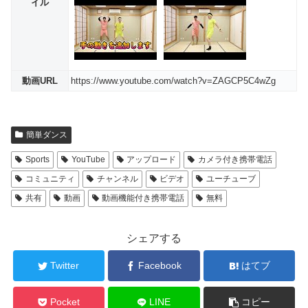
イル
動画URL
https://www.youtube.com/watch?v=ZAGCP5C4wZg
簡単ダンス
Sports
YouTube
アップロード
カメラ付き携帯電話
コミュニティ
チャンネル
ビデオ
ユーチューブ
共有
動画
動画機能付き携帯電話
無料
シェアする
Twitter
Facebook
はてブ
Pocket
LINE
コピー