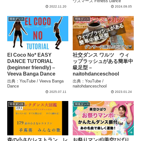
ウズマーズ Fitness Dance
2022.11.20
2024.09.05
簡単ダンス
簡単ダンス
El Coco No* EASY
社交ダンス ワルツ ウィ
DANCE TUTORIAL
ップラッシュがある簡単中
(beginner friendly) –
級足型 –
Veeva Banga Dance
naitohdanceschool
出典：YouTube / Veeva Banga
出典：YouTube /
Dance
naitohdanceschool
2025.07.11
2023.01.24
簡単ダンス
簡単ダンス
森の小さなレストラン レ
お祭りマンボ/美空ひばり