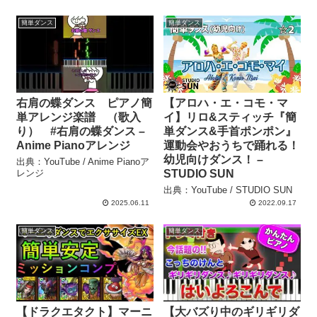
簡単ダンス
簡単ダンス
右肩の蝶ダンス ピアノ簡
【アロハ・エ・コモ・マ
単アレンジ楽譜 （歌入
イ】リロ&スティッチ『簡
り） #右肩の蝶ダンス –
単ダンス&手首ポンポン』
Anime Pianoアレンジ
運動会やおうちで踊れる！
幼児向けダンス！ –
出典：YouTube / Anime Pianoア
レンジ
STUDIO SUN
出典：YouTube / STUDIO SUN
2025.06.11
2022.09.17
簡単ダンス
簡単ダンス
【ドラクエタクト】マーニ
【大バズり中のギリギリダ