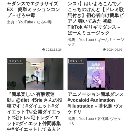
ャダンスでエクササイズ
ンス♪】はいよろこんで／
EX 簡単ミッションコン
こっちのけんと【ドレミ歌
プ – ぜろ中毒
詞付き】初心者向け簡単ピ
アノ 弾いてみた 初級
出典：YouTube / ぜろ中毒
TikTok ギリギリダンス –
ばーんミュージック
出典：YouTube / ばーんミュージ
ック
2022.12.26
2024.06.07
簡単ダンス
簡単ダンス
『簡単楽しい 有酸素運
アニメーション簡単ダンス
動』@diet_45rie さんの投
#vocaloid #animation
稿です！#ダイエット#ダ
#illustration – 菩化鳥 ヴォ
イエット中#公開ダイエッ
ケドリ
ト#宅トレ#宅トレダイエ
出典：YouTube / 菩化鳥 ヴォケ
ット#ダイエット仲間募集
ドリ
中#ダイエットしてる人と