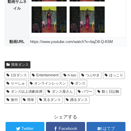
動画サムネ
イル
動画URL
https://www.youtube.com/watch?v=bqZ4l-Q-K6M
簡単ダンス
1分ダンス
Entertainment
ri-syu
つぶやき
ほっこり
りーしゅ
オンラインレッスン
ダンス
ダンス以上演劇未満
ダンス屋さん
パワー
動く日記帳
振付
簡単
見るダンス
踊るダンス
シェアする
Twitter
Facebook
はてブ