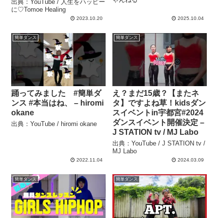
出典：YouTube / 人生をハッピー
に♡Tomoe Healing
2023.10.20
2025.10.04
簡単ダンス
簡単ダンス
踊ってみました #簡単ダ
え？まだ15歳？【またネ
ンス #本当はね、 – hiromi
タ】ですよね草！kidsダン
okane
スイベントin宇都宮#2024
ダンスイベント開催決定 –
出典：YouTube / hiromi okane
J STATION tv / MJ Labo
出典：YouTube / J STATION tv /
MJ Labo
2022.11.04
2024.03.09
簡単ダンス
簡単ダンス