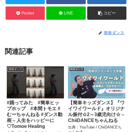
Pocket
LINE
コピー
簡単ダンス
関連記事
簡単ダンス
簡単ダンス
#踊ってみた #簡単ヒッ
【簡単キッズダンス】『ワ
プホップ #本間トモエ #
イワイワールド』オリジナ
むーちゃんねる #ダンス動
ル振付☆2～3歳児向け☆ –
画 – 人生をハッピーに
ChiiDANCEちゃんねる
♡Tomoe Healing
出典：YouTube / ChiiDANCEち
ゃんねる