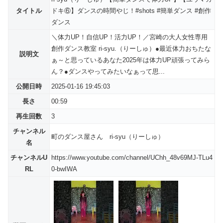
タイトル
ドキ⑥】ダンスの時間やじ！#shots #簡単ダンス #創作
ダンス
＼体力UP！自信UP！活力UP！／宮崎の大人女性専用
創作ダンス教室 ri-syu.（りーしゅ）●最近体力おちたな
説明文
ぁ～と思っているあなた2025年は体力UP頑張ってみら
ん？●ダンスやってみたいなぁって思...
公開日時
2025-01-16 19:45:03
長さ
00:59
再生回数
3
チャンネル
町のダンス屋さん ri-syu（りーしゅ）
名
チャンネルU
https://www.youtube.com/channel/UChh_48v69MJ-TLu4
RL
0-bwIWA