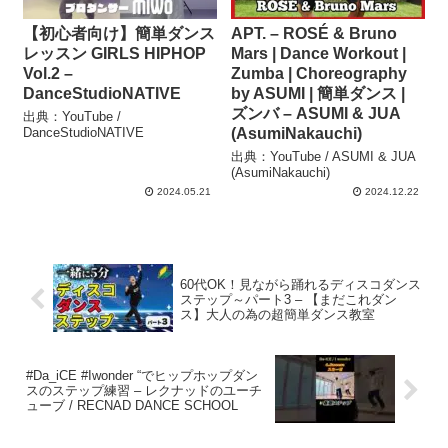
【初心者向け】簡単ダンス
APT. – ROSÉ & Bruno
レッスン GIRLS HIPHOP
Mars | Dance Workout |
Vol.2 –
Zumba | Choreography
DanceStudioNATIVE
by ASUMI | 簡単ダンス |
ズンバ – ASUMI & JUA
出典：YouTube /
DanceStudioNATIVE
(AsumiNakauchi)
出典：YouTube / ASUMI & JUA
(AsumiNakauchi)
2024.05.21
2024.12.22
60代OK！見ながら踊れるディスコダンス
ステップ～パート3 – 【まだこれダン
ス】大人の為の超簡単ダンス教室
#Da_iCE #Iwonder “でヒップホップダン
スのステップ練習 – レクナッドのユーチ
ューブ / RECNAD DANCE SCHOOL