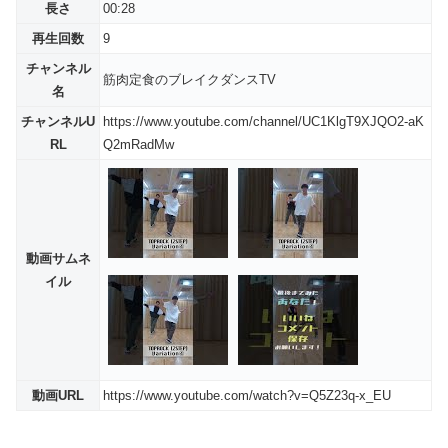
長さ
00:28
再生回数
9
チャンネル
筋肉定食のブレイクダンスTV
名
チャンネルU
https://www.youtube.com/channel/UC1KlgT9XJQO2-aK
RL
Q2mRadMw
動画サムネ
イル
動画URL
https://www.youtube.com/watch?v=Q5Z23q-x_EU