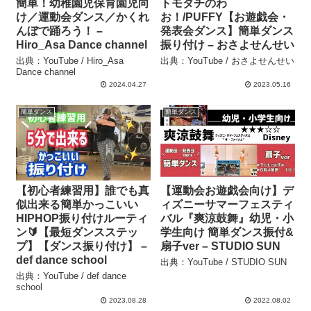
簡単！幼稚園児保育園児向
トモダチのわ
け／運動会ダンス／かくれ
お！/PUFFY【お遊戯会・
んぼで踊ろう！ –
発表会ダンス】簡単ダンス
Hiro_Asa Dance channel
振り付け – おさよせんせい
出典：YouTube / Hiro_Asa
出典：YouTube / おさよせんせい
Dance channel
2024.04.27
2023.05.16
簡単ダンス
簡単ダンス
【初心者練習用】誰でも真
【運動会お遊戯会向け】デ
似出来る簡単かっこいい
ィズニーサマーフェスティ
HIPHOP振り付けルーティ
バル『爽涼鼓舞』幼児・小
ン🔰【最短ダンスステッ
学生向け 簡単ダンス振付&
プ】【ダンス振り付け】 –
扇子ver – STUDIO SUN
def dance school
出典：YouTube / STUDIO SUN
出典：YouTube / def dance
school
2023.08.28
2022.08.02