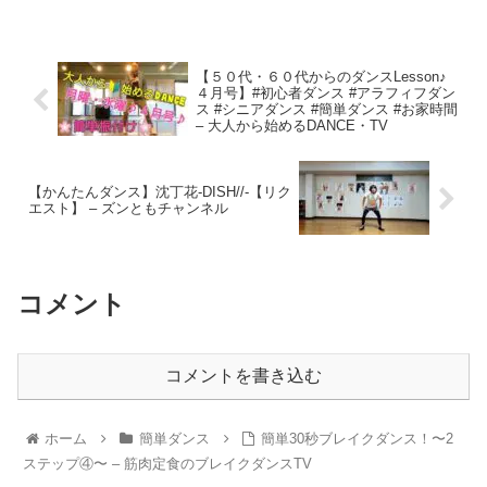
【５０代・６０代からのダンスLesson♪
４月号】#初心者ダンス #アラフィフダン
ス #シニアダンス #簡単ダンス #お家時間
– 大人から始めるDANCE・TV
【かんたんダンス】沈丁花-DISH//-【リク
エスト】 – ズンともチャンネル
コメント
コメントを書き込む
ホーム
簡単ダンス
簡単30秒ブレイクダンス！〜2
ステップ④〜 – 筋肉定食のブレイクダンスTV