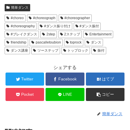
簡単ダンス
#choreo
#choreograph
#choreographer
#choreography
#ダンス振り付け
#ダンス振付
#ブレイクダンス
2step
2ステップ
Entertainment
friendship
pascalletoubion
toprock
ダンス
ダンス講座
ツーステップ
トップロック
振付
シェアする
Twitter
Facebook
はてブ
Pocket
LINE
コピー
簡単ダンス