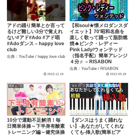
アドの踊り簡単とか言って
【和soul★懐メロダンスダ
るけど難しい3分で覚えれ
イエット】70‘昭和名曲を
ない#アド#Ado #アド唱
楽しく歌って踊って脂肪燃
#Adoダンス – happy love
焼🔥ピンク・レディー
club
Pink Lady/ウォンテッド
（指名手配）簡単アレンジ
出典：YouTube / happy love club
４分♬ – RISABON
出典：YouTube / RISABON
2023.12.16
2022.05.28
簡単ダンス
簡単ダンス
10分で運動不足解消！毎
【ダンスはうまく踊れな
日簡単体操～下半身有酸素
い】-あなたがしてくれな
トレーニング編～健究体操
くても-挿入歌(簡単ピア