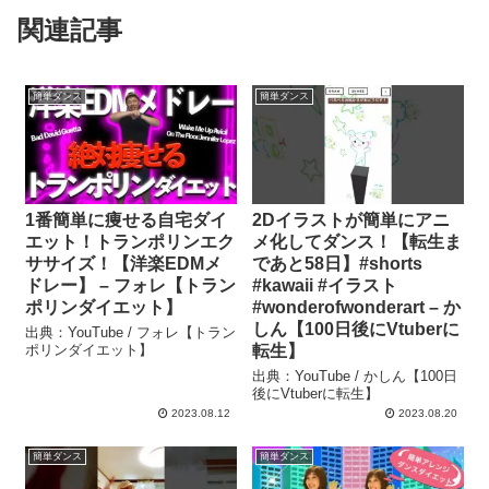
関連記事
簡単ダンス
簡単ダンス
1番簡単に痩せる自宅ダイ
2Dイラストが簡単にアニ
エット！トランポリンエク
メ化してダンス！【転生ま
ササイズ！【洋楽EDMメ
であと58日】#shorts
ドレー】 – フォレ【トラン
#kawaii #イラスト
ポリンダイエット】
#wonderofwonderart – か
しん【100日後にVtuberに
出典：YouTube / フォレ【トラン
ポリンダイエット】
転生】
出典：YouTube / かしん【100日
後にVtuberに転生】
2023.08.12
2023.08.20
簡単ダンス
簡単ダンス