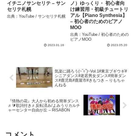
イチニノサンセリテ – サン
ノ）ゆっくり・ 初心者向
セリテ札幌
け練習用・初級チュートリ
アル【Piano Synthesia】
出典：YouTube / サンセリテ札幌
– 初心者のためのピアノ
MOO
出典：YouTube / 初心者のための
ピアノMOO
2023.01.16
2023.05.20
気楽に踊ろう(⁠~⁠‾⁠▿⁠‾⁠)⁠~Vol.1#東京ブギウギ#
シニアダンス#老若男女ダンス#簡単ダン
ス#鹿児島#鹿屋市#きもつき – りもちゃ
んねる
『情熱の花』大人から初める簡単ダンス
♬🔰歌詞付き♬反転済み/よみうりカルチ
ャーセンター自由が丘 – RISABON
コメント