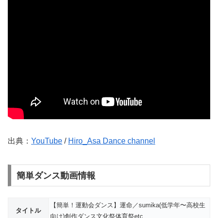
出典：
YouTube
/
Hiro_Asa Dance channel
簡単ダンス動画情報
【簡単！運動会ダンス】運命／sumika(低学年〜高校生
タイトル
向け)創作ダンス文化祭体育祭etc.