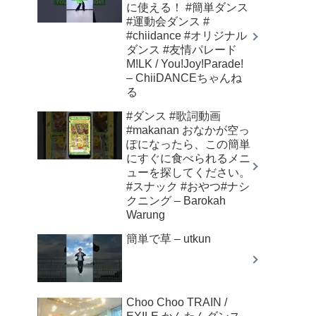
に使える！ #簡単ダンス
#運動会ダンス #
#chiidance #オリジナル
ダンス #友情パレード
M!LK / You!Joy!Parade!
– ChiiDANCEちゃんね
る
#ダンス #歌詞動画
#makanan おなかが空っ
ぽになったら、この簡単
にすぐに食べられるメニ
ューを探してください。
#スナック #おやつ#ナシ
クニング – Barokah
Warung
簡単で草 – utkun
Choo Choo TRAIN /