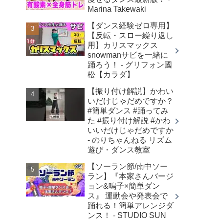
Marina Takewaki
【ダンス経験ゼロ専用】
【反転・スロー繰り返し
用】カリスマックス
snowmanサビを一緒に
踊ろう！ - グリフォン國
松【カラダ】
【振り付け解説】かわい
いだけじゃだめですか？
#簡単ダンス #踊ってみ
た #振り付け解説 #かわ
いいだけじゃだめですか
- のりちゃんねる リズム
遊び・ダンス教室
【ソーラン節/南中ソー
ラン】『本家さんバージ
ョン&鳴子×簡単ダン
ス』 運動会や発表会で
踊れる！簡単アレンジダ
ンス！ - STUDIO SUN