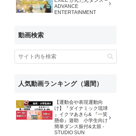
EXILE かんたんダンス –
ADVANCE
ENTERTAINMENT
動画検索
人気動画ランキング（週間）
【運動会や表現運動向
け】『ダイナミック琉球
』イクマあきら& 『一笑
懸命』遊助 小学生向け
簡単ダンス振付&太鼓 -
STUDIO SUN