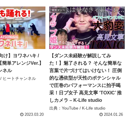
簡単ダンス
向け】ヨワネハキ /
【ダンス未経験が解説してみ
s【簡単アレンジVer.】
た！】魅了される？ そんな簡単な
ンネル
言葉で片づけてはいけない！ 圧倒
的な憑依型が天性のポテンシャル
e / ヒートチャンネル
で圧巻のパフォーマンスに拍手喝
采！日プ女子 高見文寧 ‘TOXIC’ 推
しカメラ – K-Life studio
出典：YouTube / K-Life studio
2023.03.20
2024.01.26