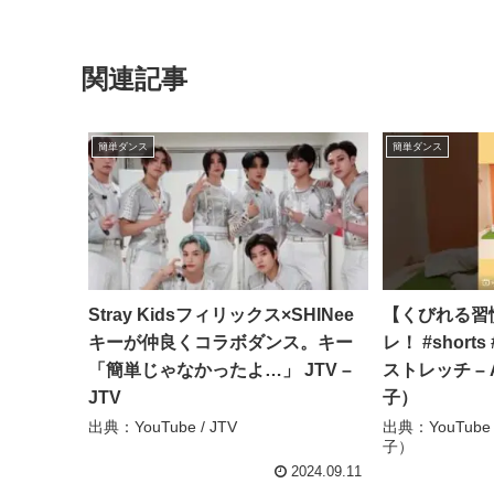
関連記事
簡単ダンス
簡単ダンス
Stray Kidsフィリックス×SHINee
【くびれる習
キーが仲良くコラボダンス。キー
レ！ #shor
「簡単じゃなかったよ…」 JTV –
ストレッチ – A
JTV
子）
出典：YouTube / JTV
出典：YouTube /
子）
2024.09.11