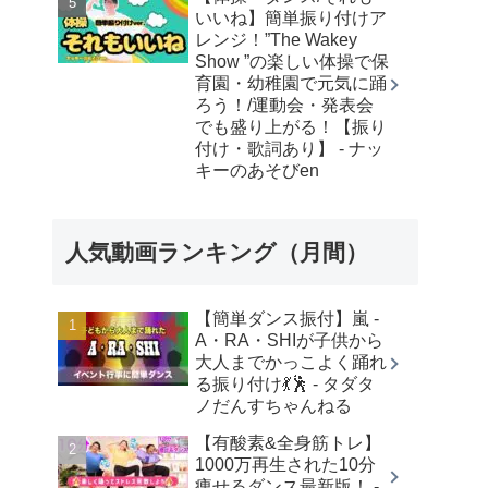
いいね】簡単振り付けア
レンジ！”The Wakey
Show ”の楽しい体操で保
育園・幼稚園で元気に踊
ろう！/運動会・発表会
でも盛り上がる！【振り
付け・歌詞あり】 - ナッ
キーのあそびen
人気動画ランキング（月間）
【簡単ダンス振付】嵐 -
A・RA・SHIが子供から
大人までかっこよく踊れ
る振り付け💃🕺 - タダタ
ノだんすちゃんねる
【有酸素&全身筋トレ】
1000万再生された10分
痩せるダンス最新版！ -