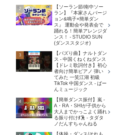
【ソーラン節/南中ソー
ラン】『本家さんバージ
ョン&鳴子×簡単ダン
ス』 運動会や発表会で
踊れる！簡単アレンジダ
ンス！ - STUDIO SUN
(ダンススタジオ)
【バズり曲】ナルトダン
ス - 中国くねくねダンス
【ドレミ歌詞付き】初心
者向け簡単ピアノ 弾い
てみた 一笑江湖 初級
TikTok 中国ダンス - ばー
んミュージック
【簡単ダンス振付】嵐 -
A・RA・SHIが子供から
大人までかっこよく踊れ
る振り付け💃🕺 - タダタ
ノだんすちゃんねる
【体操・ダンス/それも