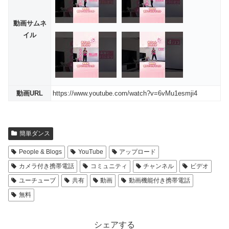
動画サムネ
イル
動画URL
https://www.youtube.com/watch?v=6vMu1esmji4
簡単ダンス
People & Blogs
YouTube
アップロード
カメラ付き携帯電話
コミュニティ
チャンネル
ビデオ
ユーチューブ
共有
動画
動画機能付き携帯電話
無料
シェアする