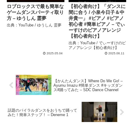
ロブロックスで最も簡単な
【初心者向け】「ダンスに
ゲームダンスパーティ取り
間に合う / 小泉今日子＆中
方 – ゆうしん 霊夢
井貴一」 #ピアノ #ピアノ
初心者 #簡単ピアノ – でぃ
出典：YouTube / ゆうしん 霊夢
ーすけのピアノアレンジ
【初心者向け】
出典：YouTube / でぃーすけのピ
アノアレンジ【初心者向け】
2025.05.04
2025.06.11
【かんたんダンス】Where Do We Go! –
Ayumu Imazu #簡単ダンス #キッズダン
ス#踊ってみた – SDC Dance Channel
話題のバイラルダンスをおうちで踊って
みた！簡単ステップ！ – Deneme 1