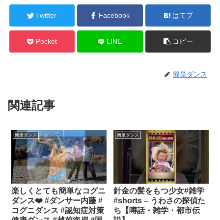
Twitter
Facebook
はてブ
Pocket
LINE
コピー
簡単ダンス
関連記事
簡単ダンス
簡単ダンス
楽しくとても簡単なコグニ
針金の髪をもつ少女#雑学
ダンス❤️ #ダンサー内藤 #
#shorts – うわさの探偵た
コグニダンス #認知症対策
ち【噂話・雑学・都市伝