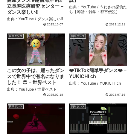
健康ダンス #越前海岸 #国
説】
立長寿医療研究センター –
出典：YouTube / うわさの探偵た
ダンス楽しい!!
ち【噂話・雑学・都市伝説】
出典：YouTube / ダンス楽しい!!
2025.10.07
2023.12.21
簡単ダンス
簡単ダンス
この女の子は、踊ったダン
❤️TikTok簡単手ダンス❤️ –
スで世界中で有名になりま
YUKICHI ch
した！ 😎 – 世界ベスト
出典：YouTube / YUKICHI ch
出典：YouTube / 世界ベスト
2025.02.18
2023.07.16
簡単ダンス
簡単ダンス