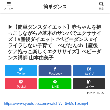
簡単ダンス
メニュー
検索
▶︎【簡単ダンスダイエット】赤ちゃんを抱
っこしながら🎶基本のサンバでエクササイ
ズ！#産後ダイエット #ベビーダンス #イ
ライラしない子育て – べびだんch【産後
ケア抱っこ楽しくエクササイズ】ベビーダ
ンス講師 山本由美子
Twitter
Facebook
はてブ
Pocket
LINE
コピー
2025.05.25
https://www.youtube.com/watch?v=6vMu1esmji4