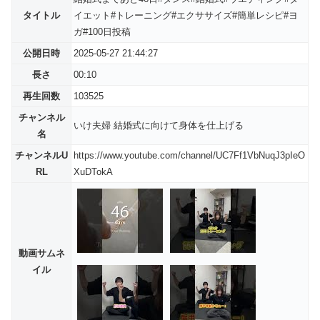
タイトル
イエット#トレーニング#エクササイズ#簡単レシピ#ヨ
ガ#100日投稿
公開日時
2025-05-27 21:44:27
長さ
00:10
再生回数
103525
チャンネル
いけ夫婦 結婚式に向けて身体を仕上げる
名
チャンネルU
https://www.youtube.com/channel/UC7Ff1VbNuqJ3pIeO
RL
XuDTokA
動画サムネ
イル