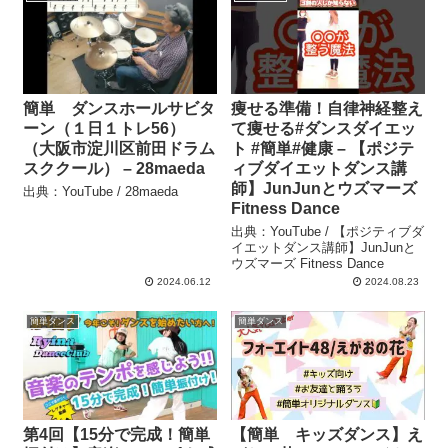
簡単 ダンスホールサビタ
痩せる準備！自律神経整え
ーン（１日１トレ56）
て痩せる#ダンスダイエッ
（大阪市淀川区前田ドラム
ト #簡単#健康 – 【ポジテ
スククール） – 28maeda
ィブダイエットダンス講
師】JunJunとウズマーズ
出典：YouTube / 28maeda
Fitness Dance
出典：YouTube / 【ポジティブダ
イエットダンス講師】JunJunと
ウズマーズ Fitness Dance
2024.06.12
2024.08.23
簡単ダンス
簡単ダンス
第4回【15分で完成！簡単
【簡単 キッズダンス】え