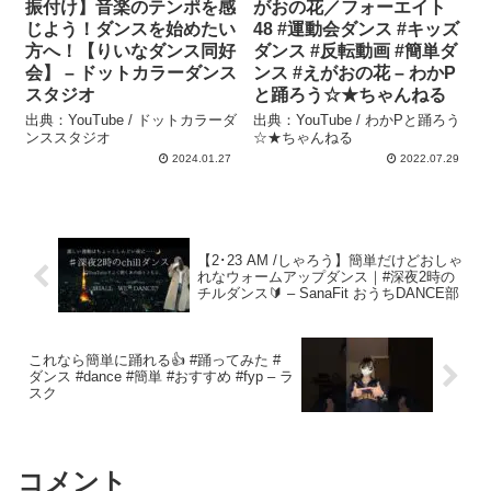
振付け】音楽のテンポを感
がおの花／フォーエイト
じよう！ダンスを始めたい
48 #運動会ダンス #キッズ
方へ！【りいなダンス同好
ダンス #反転動画 #簡単ダ
会】 – ドットカラーダンス
ンス #えがおの花 – わかP
スタジオ
と踊ろう☆★ちゃんねる
出典：YouTube / ドットカラーダ
出典：YouTube / わかPと踊ろう
ンススタジオ
☆★ちゃんねる
2024.01.27
2022.07.29
【2･23 AM /しゃろう】簡単だけどおしゃ
れなウォームアップダンス｜#深夜2時の
チルダンス🔰 – SanaFit おうちDANCE部
これなら簡単に踊れる👍 #踊ってみた #
ダンス #dance #簡単 #おすすめ #fyp – ラ
スク
コメント