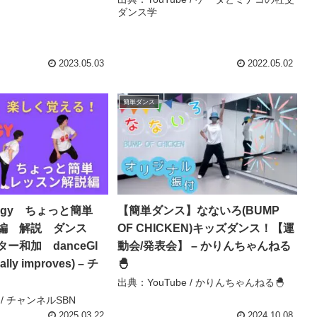
ダンス学
2023.05.03
2022.05.02
簡単ダンス
rategy ちょっと簡単
【簡単ダンス】なないろ(BUMP
ン編 解説 ダンス
OF CHICKEN)キッズダンス！【運
ー和加 danceGI
動会/発表会】 – かりんちゃんねる
ally improves) – チ
🐣
出典：YouTube / かりんちゃんねる🐣
 / チャンネルSBN
2025.03.22
2024.10.08