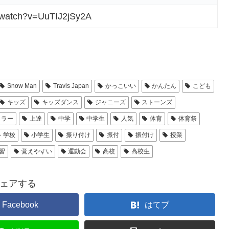
/watch?v=UuTIJ2jSy2A
Snow Man
Travis Japan
かっこいい
かんたん
こども
キッズ
キッズダンス
ジャニーズ
ストーンズ
ミラー
上達
中学
中学生
人気
体育
体育祭
学校
小学生
振り付け
振付
振付け
授業
習
覚えやすい
運動会
高校
高校生
ェアする
Facebook
はてブ