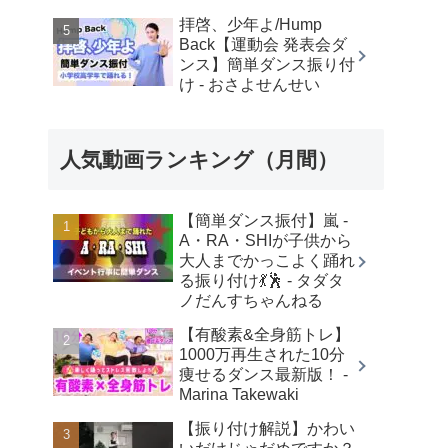
拝啓、少年よ/Hump
Back【運動会 発表会ダ
ンス】簡単ダンス振り付
け - おさよせんせい
人気動画ランキング（月間）
【簡単ダンス振付】嵐 -
A・RA・SHIが子供から
大人までかっこよく踊れ
る振り付け💃🕺 - タダタ
ノだんすちゃんねる
【有酸素&全身筋トレ】
1000万再生された10分
痩せるダンス最新版！ -
Marina Takewaki
【振り付け解説】かわい