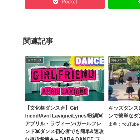
Pocket
関連記事
簡単ダンス
簡単ダンス
【文化祭ダンス🎉】Girl
キッズダンスD
friend/Avril Lavigne/Lyrics/歌詞💓
ンで簡単なダン
アブリル・ラヴィーン/ガールフレ
出典：YouTube
ンド💓ダンス初心者でも簡単&速攻
✨脂肪燃焼🔥 – BARA DANCE フ