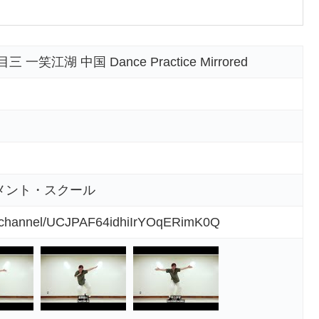
江湖 中国 Dance Practice Mirrored
メント・スクール
m/channel/UCJPAF64idhiIrYOqERimK0Q