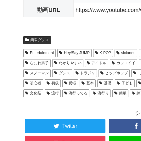
動画URL
https://www.youtube.com
簡単ダンス
Entertainment
Hey!Say!JUMP
K-POP
sixtones
なにわ男子
わかりやすい
アイドル
カッコイイ
スノーマン
ダンス
トラジャ
ヒップホップ
初心者
初級
反転
基本
基礎
子ども
文化祭
流行
流行ってる
流行り
簡単
練
シ
Twitter