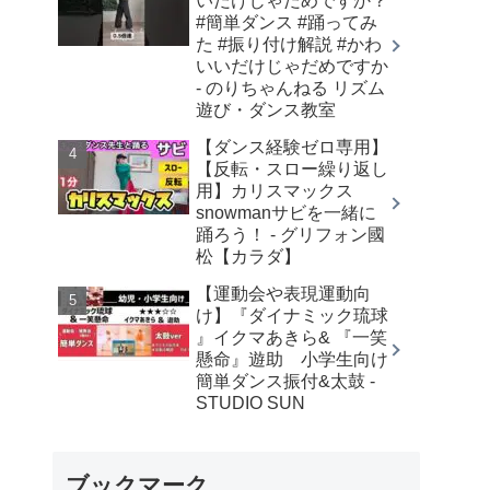
いだけじゃだめですか？
#簡単ダンス #踊ってみ
た #振り付け解説 #かわ
いいだけじゃだめですか
- のりちゃんねる リズム
遊び・ダンス教室
【ダンス経験ゼロ専用】
【反転・スロー繰り返し
用】カリスマックス
snowmanサビを一緒に
踊ろう！ - グリフォン國
松【カラダ】
【運動会や表現運動向
け】『ダイナミック琉球
』イクマあきら& 『一笑
懸命』遊助 小学生向け
簡単ダンス振付&太鼓 -
STUDIO SUN
ブックマーク