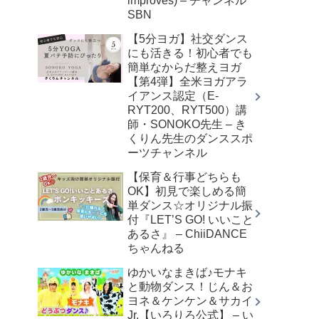
improves) – チャンネル
SBN
【5分ヨガ】社交ダンス
にも活きる！初心者でも
簡単なからだ整えヨガ
【第4弾】全米ヨガアラ
イアンス認定（E-
RYT200、RYT500）講
師・SONOKO先生 – き
くりん先生のダンススポ
ーツチャンネル
【保育＆行事どちらも
OK】初見で楽しめる簡
単ダンス☆オリジナル振
付『LET’S GO! いいこと
あるさ』 – ChiiDANCE
ちゃんねる
ゆかいなまきば♪モナキ
と動物ダンス！じん＆お
ヨネ＆ケンケン＆サカイ
Jr.【いろりろ公式】 – い