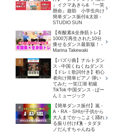
』イクマあきら& 『一笑
懸命』遊助 小学生向け
簡単ダンス振付&太鼓 -
STUDIO SUN
【有酸素&全身筋トレ】
1000万再生された10分
痩せるダンス最新版！ -
Marina Takewaki
【バズり曲】ナルトダン
ス - 中国くねくねダンス
【ドレミ歌詞付き】初心
者向け簡単ピアノ 弾い
てみた 一笑江湖 初級
TikTok 中国ダンス - ばー
んミュージック
【簡単ダンス振付】嵐 -
A・RA・SHIが子供から
大人までかっこよく踊れ
る振り付け💃🕺 - タダタ
ノだんすちゃんねる