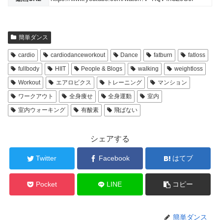
簡単ダンス
cardio
cardiodanceworkout
Dance
fatburn
fatloss
fullbody
HIIT
People & Blogs
walking
weightloss
Workout
エアロビクス
トレーニング
マンション
ワークアウト
全身痩せ
全身運動
室内
室内ウォーキング
有酸素
飛ばない
シェアする
Twitter
Facebook
はてブ
Pocket
LINE
コピー
簡単ダンス