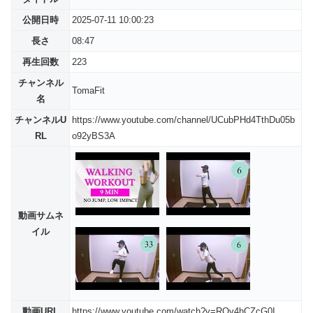
公開日時
2025-07-11 10:00:23
長さ
08:47
再生回数
223
チャンネル
TomaFit
名
チャンネルU
https://www.youtube.com/channel/UCubPHd4TthDu05b
RL
o92yBS3A
動画サムネ
イル
動画URL
https://www.youtube.com/watch?v=RQv4hCZcG0I