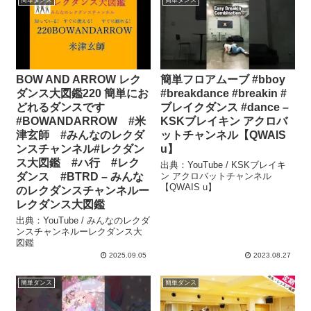
簡単ダンス
簡単ダンス
BOW AND ARROW レク
簡単フロアムーブ #bboy
ダンス大図鑑220 簡単にお
#breakdance #breakin #
どれるダンスです
ブレイクダンス #dance –
#BOWANDARROW #米
KSKブレイキン アクロバ
津玄師 #みんなのレクダ
ットチャンネル【QWAIS
ンスチャンネル#レクダン
u】
ス大図鑑 #ハ行 #レク
出典：YouTube / KSKブレイキ
ダンス #BTRD – みんな
ン アクロバットチャンネル
【QWAIS u】
のレクダンスチャンネルー
レクダンス大図鑑
出典：YouTube / みんなのレクダ
ンスチャンネルーレクダンス大
図鑑
2025.09.05
2023.08.27
簡単ダンス
簡単ダンス