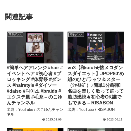
関連記事
簡単ダンス
簡単ダンス
#簡単ヘアアレンジ #hair #
vo3【和soul★懐メロダン
イベントヘア #初心者 #ブ
スダイエット】JPOP80′め
ロッキング #体育祭 #ダン
組のひと/ラッツ＆スター
ス #hairstyle #ダイソー
（ｼｬﾈﾙｽﾞ）♪簡単1分/昭和
#daiso #다이소 #braids #
名曲を楽しく歌って踊って
エクステ風 #毛糸 – のこゆ
脂肪燃焼🔥初心者OK誰で
んチャンネル
もできる – RISABON
出典：YouTube / のこゆんチャン
出典：YouTube / RISABON
ネル
2025.03.09
2023.06.11