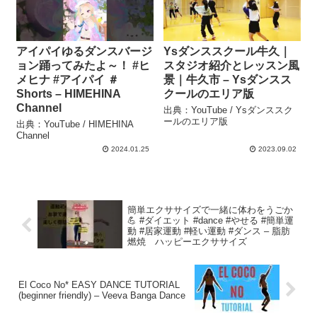
アイパイゆるダンスバージ
Ysダンススクール牛久｜
ョン踊ってみたよ～！ #ヒ
スタジオ紹介とレッスン風
メヒナ #アイパイ ＃
景｜牛久市 – Ysダンスス
Shorts – HIMEHINA
クールのエリア版
Channel
出典：YouTube / Ysダンススク
ールのエリア版
出典：YouTube / HIMEHINA
Channel
2024.01.25
2023.09.02
簡単エクササイズで一緒に体わをうごか
💪 #ダイエット #dance #やせる #簡単運
動 #居家運動 #軽い運動 #ダンス – 脂肪
燃焼 ハッピーエクササイズ
El Coco No* EASY DANCE TUTORIAL
(beginner friendly) – Veeva Banga Dance