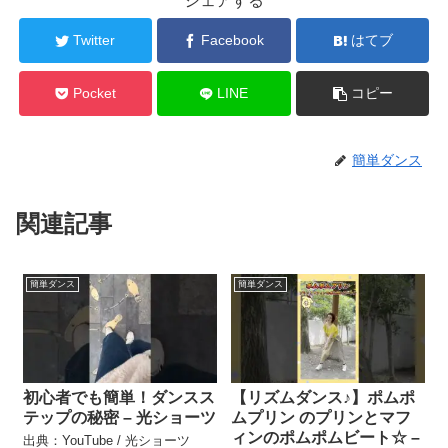
シェアする
Twitter
Facebook
はてブ
Pocket
LINE
コピー
簡単ダンス
関連記事
簡単ダンス
簡単ダンス
初心者でも簡単！ダンスス
【リズムダンス♪】ポムポ
テップの秘密 – 光ショーツ
ムプリン のプリンとマフ
ィンのポムポムビート☆ –
出典：YouTube / 光ショーツ