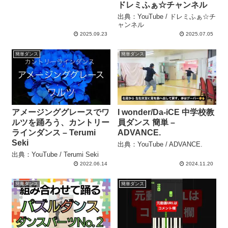
ドレミふぁ☆チャンネル
出典：YouTube / ドレミふぁ☆チ
ャンネル
2025.09.23
2025.07.05
簡単ダンス
簡単ダンス
アメージンググレースでワ
I wonder/Da-iCE 中学校教
ルツを踊ろう、カントリー
員ダンス 簡単 –
ラインダンス – Terumi
ADVANCE.
Seki
出典：YouTube / ADVANCE.
出典：YouTube / Terumi Seki
2022.06.14
2024.11.20
簡単ダンス
簡単ダンス