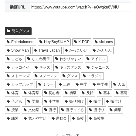
動画URL
https://www.youtube.com/watch?v=eOwqku8V9lU
簡単ダンス
Entertainment
Hey!Say!JUMP
K-POP
sixtones
Snow Man
Travis Japan
かっこいい
かんたん
こども
なにわ男子
わかりやすい
アイドル
カッコイイ
キッズ
キッズダンス
ジャニーズ
ストーンズ
スノーマン
ダンス
トラジャ
ヒップホップ
ミラー
上達
中学
中学生
人気
体育
体育祭
初心者
初級
反転
基本
基礎
子ども
学校
小学生
振り付け
振付
振付け
授業
文化祭
流行
流行ってる
流行り
簡単
練習
覚えやすい
運動会
高校
高校生