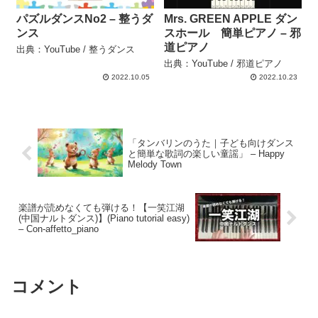
パズルダンスNo2 – 整うダ
Mrs. GREEN APPLE ダン
ンス
スホール 簡単ピアノ – 邪
道ピアノ
出典：YouTube / 整うダンス
出典：YouTube / 邪道ピアノ
2022.10.05
2022.10.23
「タンバリンのうた｜子ども向けダンス
と簡単な歌詞の楽しい童謡」 – Happy
Melody Town
楽譜が読めなくても弾ける！【一笑江湖
(中国ナルトダンス)】(Piano tutorial easy)
– Con-affetto_piano
コメント