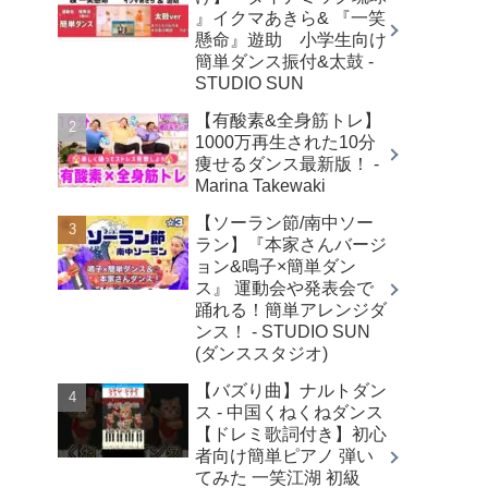
』イクマあきら& 『一笑
懸命』遊助 小学生向け
簡単ダンス振付&太鼓 -
STUDIO SUN
【有酸素&全身筋トレ】
1000万再生された10分
痩せるダンス最新版！ -
Marina Takewaki
【ソーラン節/南中ソー
ラン】『本家さんバージ
ョン&鳴子×簡単ダン
ス』 運動会や発表会で
踊れる！簡単アレンジダ
ンス！ - STUDIO SUN
(ダンススタジオ)
【バズり曲】ナルトダン
ス - 中国くねくねダンス
【ドレミ歌詞付き】初心
者向け簡単ピアノ 弾い
てみた 一笑江湖 初級