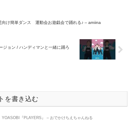
け簡単ダンス 運動会お遊戯会で踊れる♪ – amiina
バージョン / ハンディマンと一緒に踊ろ
トを書き込む
OASOBI『PLAYERS』 – おでかけちえちゃんねる