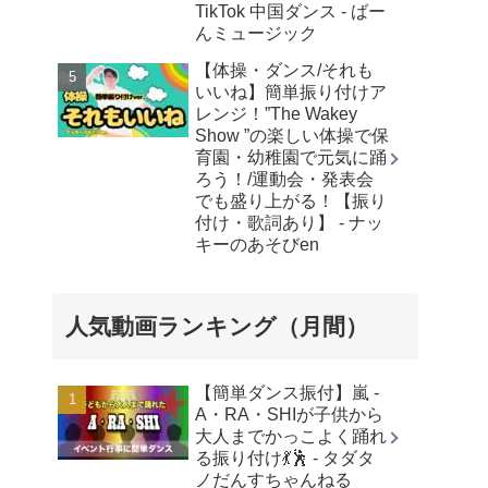
TikTok 中国ダンス - ばー
んミュージック
【体操・ダンス/それも
いいね】簡単振り付けア
レンジ！”The Wakey
Show ”の楽しい体操で保
育園・幼稚園で元気に踊
ろう！/運動会・発表会
でも盛り上がる！【振り
付け・歌詞あり】 - ナッ
キーのあそびen
人気動画ランキング（月間）
【簡単ダンス振付】嵐 -
A・RA・SHIが子供から
大人までかっこよく踊れ
る振り付け💃🕺 - タダタ
ノだんすちゃんねる