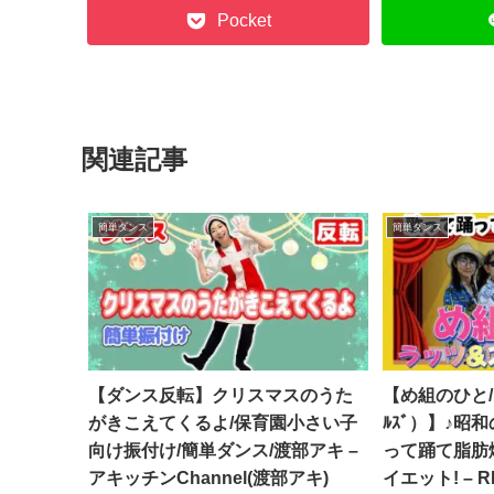
Pocket
関連記事
簡単ダンス
簡単ダンス
【ダンス反転】クリスマスのうた
【め組のひと/
がきこえてくるよ/保育園小さい子
ﾙｽﾞ）】♪昭
向け振付け/簡単ダンス/渡部アキ –
って踊て脂肪
アキッチンChannel(渡部アキ)
イエット! – R