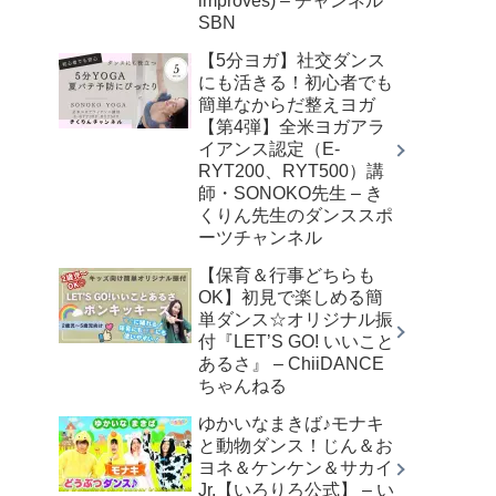
improves) – チャンネル
SBN
【5分ヨガ】社交ダンス
にも活きる！初心者でも
簡単なからだ整えヨガ
【第4弾】全米ヨガアラ
イアンス認定（E-
RYT200、RYT500）講
師・SONOKO先生 – き
くりん先生のダンススポ
ーツチャンネル
【保育＆行事どちらも
OK】初見で楽しめる簡
単ダンス☆オリジナル振
付『LET’S GO! いいこと
あるさ』 – ChiiDANCE
ちゃんねる
ゆかいなまきば♪モナキ
と動物ダンス！じん＆お
ヨネ＆ケンケン＆サカイ
Jr.【いろりろ公式】 – い