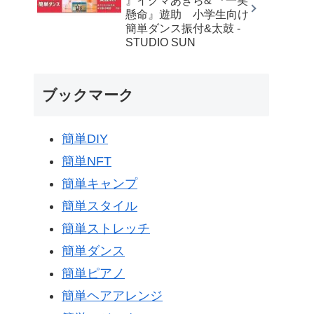
』イクマあきら& 『一笑
懸命』遊助 小学生向け
簡単ダンス振付&太鼓 -
STUDIO SUN
ブックマーク
簡単DIY
簡単NFT
簡単キャンプ
簡単スタイル
簡単ストレッチ
簡単ダンス
簡単ピアノ
簡単ヘアアレンジ