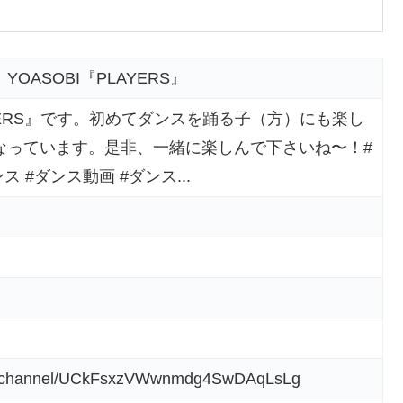
ASOBI『PLAYERS』
AYERS』です。初めてダンスを踊る子（方）にも楽し
なっています。是非、一緒に楽しんで下さいね〜！#
 #ダンス動画 #ダンス...
om/channel/UCkFsxzVWwnmdg4SwDAqLsLg