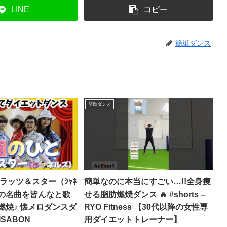
LINE
コピー
簡単ダンス
簡単ダンス
ラッツ＆スター（ｼｬﾈ
簡単なのに本当にすごい…!!全身痩
和の名曲を皆んなと歌
せる脂肪燃焼ダンス 🔥 #shorts –
燃焼♪ 懐メロダンスダ
RYO Fitness 【30代以降の女性専
ISABON
用ダイエットトレーナー】