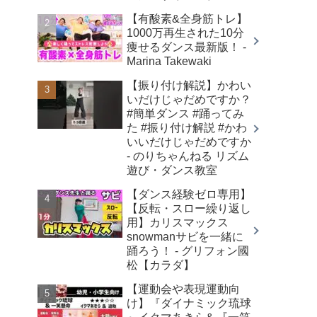
【有酸素&全身筋トレ】
1000万再生された10分
痩せるダンス最新版！ -
Marina Takewaki
【振り付け解説】かわい
いだけじゃだめですか？
#簡単ダンス #踊ってみ
た #振り付け解説 #かわ
いいだけじゃだめですか
- のりちゃんねる リズム
遊び・ダンス教室
【ダンス経験ゼロ専用】
【反転・スロー繰り返し
用】カリスマックス
snowmanサビを一緒に
踊ろう！ - グリフォン國
松【カラダ】
【運動会や表現運動向
け】『ダイナミック琉球