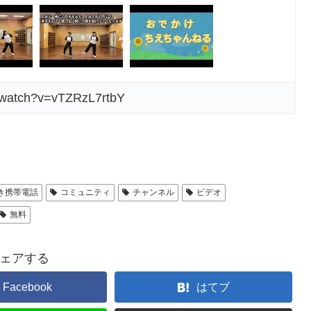
/watch?v=vTZRzL7rtbY
き携帯電話
コミュニティ
チャンネル
ビデオ
無料
ェアする
Facebook
はてブ