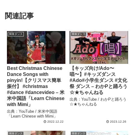
関連記事
簡単ダンス
簡単ダンス
Best Christmas Chinese
【キッズ向け/Ado〜
Dance Songs with
唱〜】#キッズダンス
pinyin!【クリスマス簡単
#Ado#小学生ダンス #文化
振付】 #christmas
祭 ダンス – わかPと踊ろう
#dance #dancevideo – 米
☆★ちゃんねる
米中国語「Learn Chinese
出典：YouTube / わかPと踊ろう
with Mimi」
☆★ちゃんねる
出典：YouTube / 米米中国語
「Learn Chinese with Mimi」
2022.12.22
2023.12.26
簡単ダンス
簡単ダンス