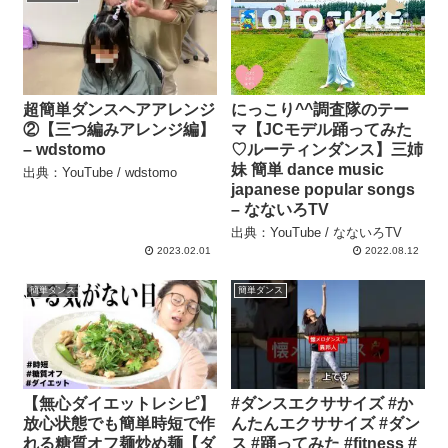
超簡単ダンスヘアアレンジ
にっこり^^調査隊のテー
②【三つ編みアレンジ編】
マ【JCモデル踊ってみた
– wdstomo
♡ルーティンダンス】三姉
妹 簡単 dance music
出典：YouTube / wdstomo
japanese popular songs
– なないろTV
出典：YouTube / なないろTV
2023.02.01
2022.08.12
簡単ダンス
簡単ダンス
【無心ダイエットレシピ】
#ダンスエクササイズ #か
放心状態でも簡単時短で作
んたんエクササイズ #ダン
れる糖質オフ麺炒め麺【ダ
ス #踊ってみた #fitness #