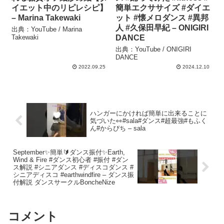
イエット中のリピレシピ】
簡単エクササイズ #ダイエ
– Marina Takewaki
ット #懐メロダンス #異邦
人 #久保田早紀 – ONIGIRI
出典：YouTube / Marina
Takewaki
DANCE
出典：YouTube / ONIGIRI
DANCE
2022.09.25
2024.12.10
ハンガーにかければ簡単に出来ることに
気づいた👀#sala#ダンス#超最強#もふく
ん#からぴち – sala
September✨簡単🔰ダンス振付✨Earth,
Wind & Fire #ダンス初心者 #振付 #ダン
ス解説 #シニアダンス #ディスコダンス #
シニアディスコ #earthwindfire – ダンス振
付解説 ダンスサークルBoncheNize
コメント