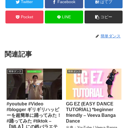
Twitter
Facebook
はてブ
Pocket
LINE
コピー
簡単ダンス
関連記事
簡単ダンス
簡単ダンス
#youtube #Video
GG EZ (EASY DANCE
#blogger ギリギリハッピ
TUTORIAL) *beginner
ーを超簡単に踊ってみた！
friendly – Veeva Banga
#踊ってみた #tiktok –
Dance
【MLA】にの鉄バラエテ
出典：YouTube / Veeva Banga