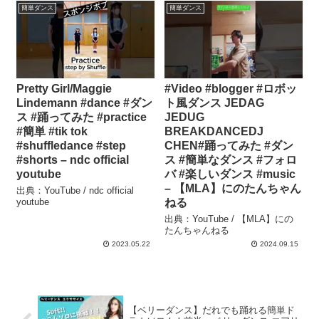
簡単ダンス
簡単ダンス
Pretty Girl/Maggie
#Video #blogger #ロボッ
Lindemann #dance #ダン
ト風ダンス JEDAG
ス #踊ってみた #practice
JEDUG
#簡単 #tik tok
BREAKDANCEDJ
#shuffledance #step
CHEN#踊ってみた #ダン
#shorts – ndc official
ス #簡単なダンス #フォロ
youtube
バ #楽しいダンス #music
– 【MLA】にのたんちゃん
出典：YouTube / ndc official
youtube
ねる
出典：YouTube / 【MLA】にの
たんちゃんねる
2023.05.22
2024.09.15
【ベリーダンス】だれでも踊れる簡単ド