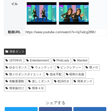
イル
動画URL
https://www.youtube.com/watch?v=Iq7odcg289U
簡単ダンス
1970年代
Entertainment
PinkLady
Wanted
ゆるりダンス
ウォンテッド
ピンクレディー
懐メロ
懐メロダンスダイエット
指名手配
昭和の名曲
有酸素運動
楽しくダンス
歌詞付き
簡単ダンス
簡単振付け
簡単４分
シェアする