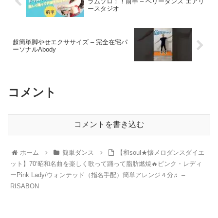
ラムソロ！！前半 – ベリーダンス エアリ
ースタジオ
超簡単脚やせエクササイズ – 完全在宅パ
ーソナルAbody
コメント
コメントを書き込む
ホーム
簡単ダンス
【和soul★懐メロダンスダイエ
ット】70‘昭和名曲を楽しく歌って踊って脂肪燃焼🔥ピンク・レディ
ーPink Lady/ウォンテッド（指名手配）簡単アレンジ４分♬ –
RISABON