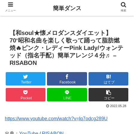
簡単ダンス
メニュー
検索
【和soul★懐メロダンスダイエット】
70‘昭和名曲を楽しく歌って踊って脂肪燃
焼🔥ピンク・レディーPink Lady/ウォンテ
ッド（指名手配）簡単アレンジ４分♬ –
RISABON
Twitter
Facebook
はてブ
Pocket
LINE
コピー
2022.05.28
https://www.youtube.com/watch?v=Iq7odcg289U
出典：
YouTube
/
RISABON