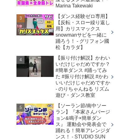
Marina Takewaki
【ダンス経験ゼロ専用】
【反転・スロー繰り返し
用】カリスマックス
snowmanサビを一緒に
踊ろう！ - グリフォン國
松【カラダ】
【振り付け解説】かわい
いだけじゃだめですか？
#簡単ダンス #踊ってみ
た #振り付け解説 #かわ
いいだけじゃだめですか
- のりちゃんねる リズム
遊び・ダンス教室
【ソーラン節/南中ソー
ラン】『本家さんバージ
ョン&鳴子×簡単ダン
ス』 運動会や発表会で
踊れる！簡単アレンジダ
ンス！ - STUDIO SUN