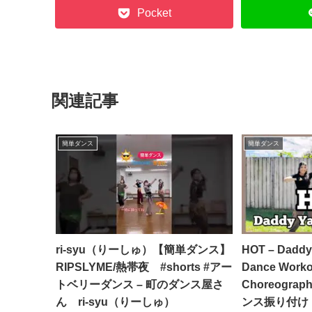
Pocket
関連記事
簡単ダンス
簡単ダンス
ri-syu（りーしゅ）【簡単ダンス】
HOT – Daddy 
RIPSLYME/熱帯夜 #shorts #アー
Dance Workou
トベリーダンス – 町のダンス屋さ
Choreograp
ん ri-syu（りーしゅ）
ンス振り付け | 