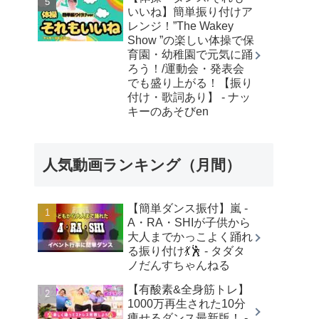
いいね】簡単振り付けア
レンジ！”The Wakey
Show ”の楽しい体操で保
育園・幼稚園で元気に踊
ろう！/運動会・発表会
でも盛り上がる！【振り
付け・歌詞あり】 - ナッ
キーのあそびen
人気動画ランキング（月間）
【簡単ダンス振付】嵐 -
A・RA・SHIが子供から
大人までかっこよく踊れ
る振り付け💃🕺 - タダタ
ノだんすちゃんねる
【有酸素&全身筋トレ】
1000万再生された10分
痩せるダンス最新版！ -