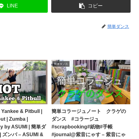
LINE
コピー
簡単ダンス
簡単ダンス
Yankee & Pitbull |
簡単コラージュノート クラゲの
t | Zumba |
ダンス #コラージュ
hy by ASUMI | 簡単ダ
#scrapbooking#紙物#手帳
ズンバ – ASUMI &
#journal@紫音にゃす – 紫音にゃ