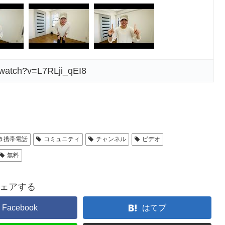
/watch?v=L7RLji_qEI8
き携帯電話
コミュニティ
チャンネル
ビデオ
無料
ェアする
Facebook
はてブ