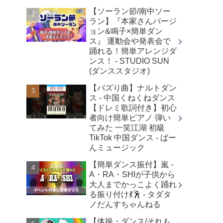
【ソーラン節/南中ソー
ラン】『本家さんバージ
ョン&鳴子×簡単ダン
ス』 運動会や発表会で
踊れる！簡単アレンジダ
ンス！ - STUDIO SUN
(ダンススタジオ)
【バズり曲】ナルトダン
ス - 中国くねくねダンス
【ドレミ歌詞付き】初心
者向け簡単ピアノ 弾い
てみた 一笑江湖 初級
TikTok 中国ダンス - ばー
んミュージック
【簡単ダンス振付】嵐 -
A・RA・SHIが子供から
大人までかっこよく踊れ
る振り付け💃🕺 - タダタ
ノだんすちゃんねる
【体操・ダンス/それも