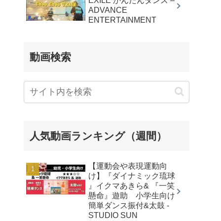
EXILE かんたんダンス –
ADVANCE
ENTERTAINMENT
動画検索
人気動画ランキング（週間）
【運動会や表現運動向
け】『ダイナミック琉球
』イクマあきら& 『一笑
懸命』遊助 小学生向け
簡単ダンス振付&太鼓 -
STUDIO SUN