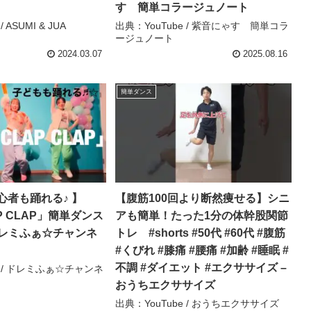
す 簡単コラージュノート
 ASUMI & JUA
出典：YouTube / 紫音にゃす 簡単コラ
ージュノート
2024.03.07
2025.08.16
簡単ダンス
心者も踊れる♪ 】
【腹筋100回より断然痩せる】シニ
LAP CLAP」簡単ダンス
アも簡単！たった1分の体幹股関節
ドレミふぁ☆チャンネ
トレ #shorts #50代 #60代 #腹筋
#くびれ #膝痛 #腰痛 #加齢 #睡眠 #
不調 #ダイエット #エクササイズ –
e / ドレミふぁ☆チャンネ
おうちエクササイズ
出典：YouTube / おうちエクササイズ