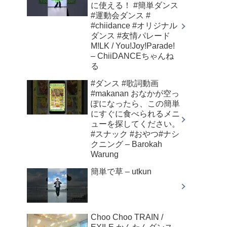
に使える！ #簡単ダンス
#運動会ダンス #
#chiidance #オリジナル
ダンス #友情パレード
M!LK / You!Joy!Parade!
– ChiiDANCEちゃんね
る
#ダンス #歌詞動画
#makanan おなかが空っ
ぽになったら、この簡単
にすぐに食べられるメニ
ューを探してください。
#スナック #おやつ#ナシ
クニング – Barokah
Warung
簡単で草 – utkun
Choo Choo TRAIN /