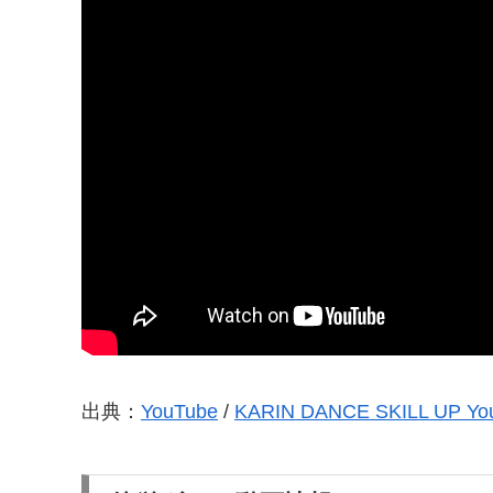
出典：
YouTube
/
KARIN DANCE SKILL UP Yo