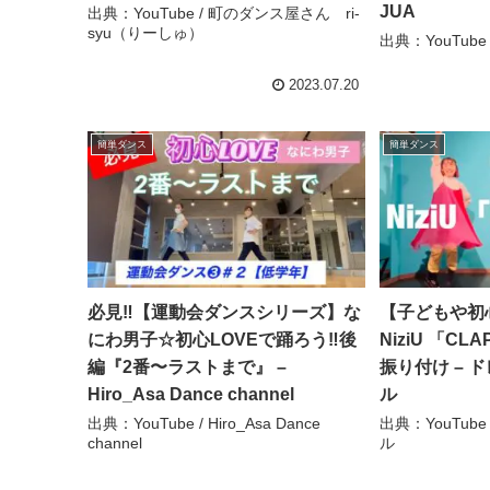
JUA
出典：YouTube / 町のダンス屋さん ri-
syu（りーしゅ）
出典：YouTube /
2023.07.20
簡単ダンス
簡単ダンス
必見‼️【運動会ダンスシリーズ】な
【子どもや初
にわ男子☆初心LOVEで踊ろう‼️後
NiziU 「C
編『2番〜ラストまで』 –
振り付け – 
Hiro_Asa Dance channel
ル
出典：YouTube / Hiro_Asa Dance
出典：YouTub
channel
ル