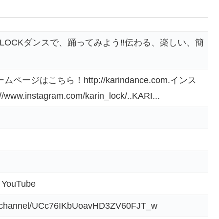
をLOCKダンスで、踊ってみよう‼️伝わる、楽しい、簡
ージはこちら！http://karindance.com.インス
instagram.com/karin_lock/..KARI...
 YouTube
om/channel/UCc76IKbUoavHD3ZV60FJT_w