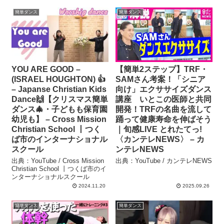
簡単ダンス
簡単ダンス
YOU ARE GOOD –
【簡単2ステップ】TRF・
(ISRAEL HOUGHTON) 👍
SAMさん考案！「シニア
– Japanse Christian Kids
向け」エクササイズダンス
Dance🙌【クリスマス簡単
講座 いとこの医師と共同
ダンス🎄・子どもも保育園
開発！TRFの名曲を流して
幼児も】 – Cross Mission
踊って健康寿命を伸ばそう
Christian School 丨つく
｜旬感LIVE とれたてっ!
ば市のインターナショナル
〈カンテレNEWS〉 – カ
スクール
ンテレNEWS
出典：YouTube / Cross Mission
出典：YouTube / カンテレNEWS
Christian School 丨つくば市のイ
ンターナショナルスクール
2024.11.20
2025.09.26
簡単ダンス
簡単ダンス