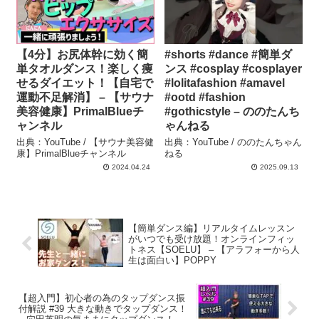
【4分】お尻体幹に効く簡
#shorts #dance #簡単ダ
単タオルダンス！楽しく痩
ンス #cosplay #cosplayer
せるダイエット！【自宅で
#lolitafashion #amavel
運動不足解消】 – 【サウナ
#ootd #fashion
美容健康】PrimalBlueチ
#gothicstyle – ののたんち
ャンネル
ゃんねる
出典：YouTube / 【サウナ美容健
出典：YouTube / ののたんちゃん
康】PrimalBlueチャンネル
ねる
2024.04.24
2025.09.13
【簡単ダンス編】リアルタイムレッスン
がいつでも受け放題！オンラインフィッ
トネス【SOELU】 – 【アラフォーから人
生は面白い】POPPY
【超入門】初心者の為のタップダンス振
付解説 #39 大きな動きでタップダンス！