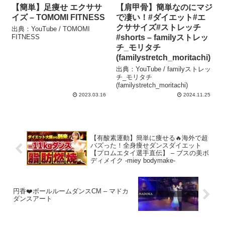
【簡単】足痩せ エクササ
【肩甲骨】簡単なのにマジ
イズ – TOMOMI FITNESS
で凄い！#ダイエット#エ
クササイズ#ストレッチ
出典：YouTube / TOMOMI
FITNESS
#shorts – familyストレッ
チ_モリタチ
(familystretch_moritachi)
出典：YouTube / familyストレッ
チ_モリタチ
(familystretch_moritachi)
2023.03.16
2024.11.25
【有酸素運動】簡単に痩せる🔥海外で超
バズった！全身痩せダンスダイエット
【プロムエタイ選手直伝】 – ブスの美ボ
ディメイク -miey bodymake-
円香❤️ボールルームダンスCM – マドカ
ダンスアート