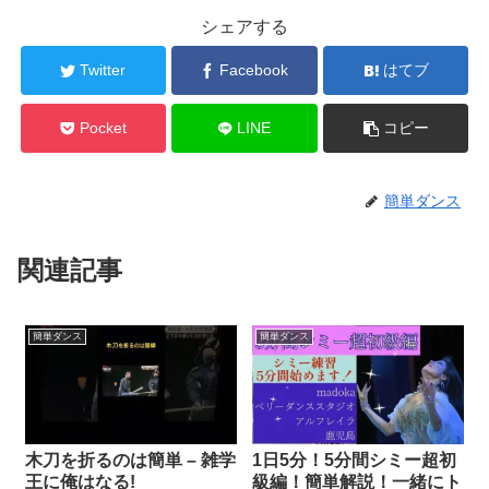
シェアする
Twitter
Facebook
はてブ
Pocket
LINE
コピー
簡単ダンス
関連記事
簡単ダンス
簡単ダンス
木刀を折るのは簡単 – 雑学
1日5分！5分間シミー超初
王に俺はなる!
級編！簡単解説！一緒にト