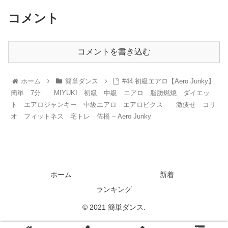
コメント
コメントを書き込む
ホーム
簡単ダンス
#44 初級エアロ【Aero Junky】
簡単 7分 MIYUKI 初級 中級 エアロ 脂肪燃焼 ダイエッ
ト エアロジャンキー 中級エアロ エアロビクス 激痩せ コリ
オ フィットネス 宅トレ 佐橋 – Aero Junky
ホーム
新着
ランキング
© 2021 簡単ダンス.