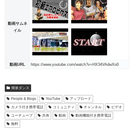
動画サムネ
イル
動画URL
https://www.youtube.com/watch?v=HX34VAdwXo0
簡単ダンス
People & Blogs
YouTube
アップロード
カメラ付き携帯電話
コミュニティ
チャンネル
ビデオ
ユーチューブ
共有
動画
動画機能付き携帯電話
無料