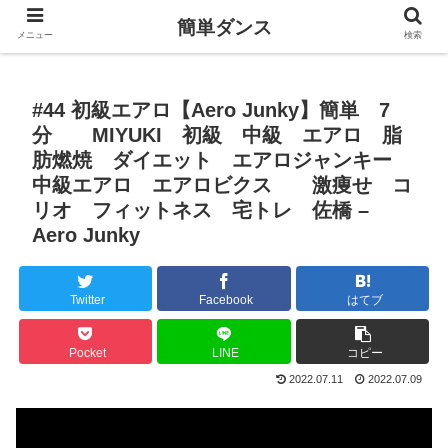
簡単ダンス
メニュー
検索
#44 初級エアロ【Aero Junky】簡単 7
分 MIYUKI 初級 中級 エアロ 脂
肪燃焼 ダイエット エアロジャンキー
中級エアロ エアロビクス 激痩せ コ
リオ フィットネス 宅トレ 佐橋 –
Aero Junky
Twitter
Facebook
はてブ
Pocket
LINE
コピー
2022.07.11
2022.07.09