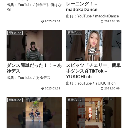
レーニング！ –
出典：YouTube / 雑学王に俺はな
る!
madokaDance
出典：YouTube / madokaDance
2025.03.04
2022.04.30
簡単ダンス
簡単ダンス
ダンス簡単だった！！ – あ
スピッツ「チェリー」簡単
ゆデス
手ダンス🍒TikTok –
YUKICHI ch
出典：YouTube / あゆデス
出典：YouTube / YUKICHI ch
2025.03.28
2023.06.09
簡単ダンス
簡単ダンス