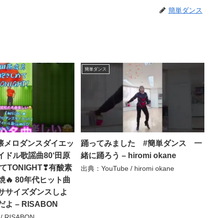
簡単ダンス
簡単ダンス
★懐メロダンスダイエッ
踊ってみました #簡単ダンス 一
アイドル歌謡曲80‘田原
緒に踊ろう – hiromi okane
てTONIGHT❣有酸素
出典：YouTube / hiromi okane
🔥 80年代ヒット曲
ササイズダンスしよ
 – RISABON
/ RISABON