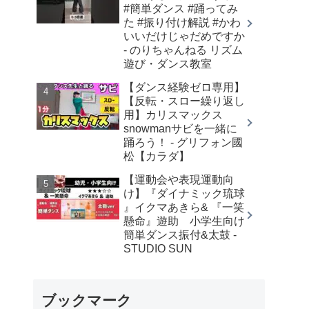
#簡単ダンス #踊ってみ
た #振り付け解説 #かわ
いいだけじゃだめですか
- のりちゃんねる リズム
遊び・ダンス教室
【ダンス経験ゼロ専用】
【反転・スロー繰り返し
用】カリスマックス
snowmanサビを一緒に
踊ろう！ - グリフォン國
松【カラダ】
【運動会や表現運動向
け】『ダイナミック琉球
』イクマあきら& 『一笑
懸命』遊助 小学生向け
簡単ダンス振付&太鼓 -
STUDIO SUN
ブックマーク