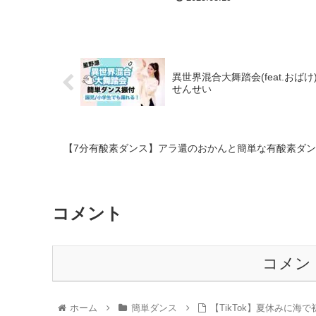
異世界混合大舞踏会(feat.おば
せんせい
【7分有酸素ダンス】アラ還のおかんと簡単な有酸素ダンスで脂肪燃焼
コメント
コメン
ホーム
簡単ダンス
【TikTok】夏休みに海で初踊り#