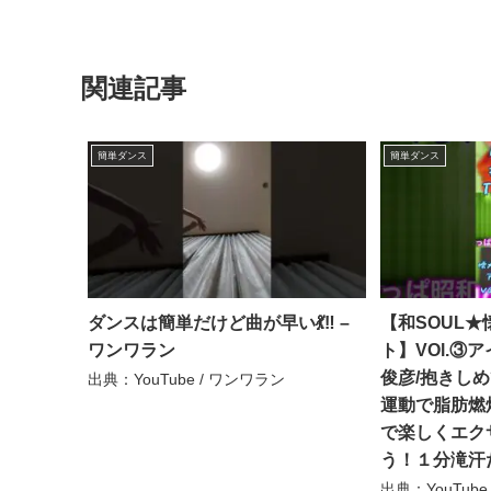
関連記事
簡単ダンス
簡単ダンス
ダンスは簡単だけど曲が早い💃‼️ –
【和SOUL
ワンワラン
ト】VOl.③
俊彦/抱きしめ
出典：YouTube / ワンワラン
運動で脂肪燃焼
で楽しくエク
う！１分滝汗だよ
出典：YouTube 