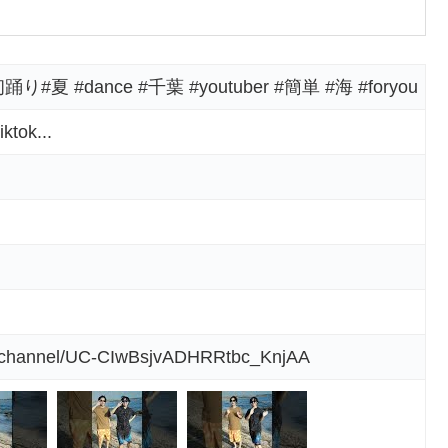
夏 #dance #千葉 #youtuber #簡単 #海 #foryou
tok...
m/channel/UC-CIwBsjvADHRRtbc_KnjAA