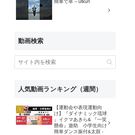
簡単で草 – utkun
動画検索
人気動画ランキング（週間）
【運動会や表現運動向
け】『ダイナミック琉球
』イクマあきら& 『一笑
懸命』遊助 小学生向け
簡単ダンス振付&太鼓 -