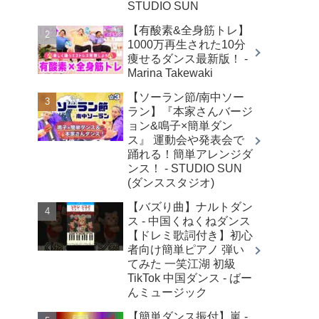
STUDIO SUN
【有酸素&全身筋トレ】
1000万再生された10分
痩せるダンス最新版！ -
Marina Takewaki
【ソーラン節/南中ソー
ラン】『本家さんバージ
ョン&鳴子×簡単ダン
ス』 運動会や発表会で
踊れる！簡単アレンジダ
ンス！ - STUDIO SUN
(ダンススタジオ)
【バズり曲】ナルトダン
ス - 中国くねくねダンス
【ドレミ歌詞付き】初心
者向け簡単ピアノ 弾い
てみた 一笑江湖 初級
TikTok 中国ダンス - ばー
んミュージック
【簡単ダンス振付】嵐 -