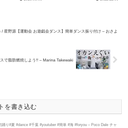
け) / 星野源【運動会 お遊戯会ダンス】簡単ダンス振り付け – おさよ
しよう!! – Marina Takewaki
トを書き込む
夏 #dance #千葉 #youtuber #簡単 #海 #foryou – Poco Dale チャ