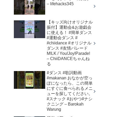
– lifehacks345
【キッズ向けオリジナル
振付】運動会&お遊戯会
に使える！ #簡単ダンス
#運動会ダンス #
#chiidance #オリジナル
ダンス #友情パレード
M!LK / You!Joy!Parade!
– ChiiDANCEちゃんね
る
#ダンス #歌詞動画
#makanan おなかが空っ
ぽになったら、この簡単
にすぐに食べられるメニ
ューを探してください。
#スナック #おやつ#ナシ
クニング – Barokah
Warung