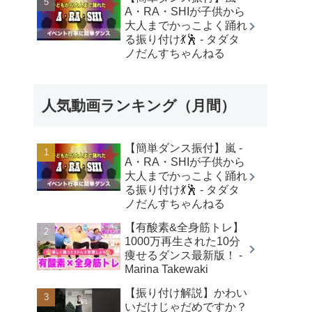
A・RA・SHIが子供から
大人までかっこよく踊れ
る振り付け💃🕺 - タダタ
ノだんすちゃんねる
人気動画ランキング（月間）
【簡単ダンス振付】嵐 -
A・RA・SHIが子供から
大人までかっこよく踊れ
る振り付け💃🕺 - タダタ
ノだんすちゃんねる
【有酸素&全身筋トレ】
1000万再生された10分
痩せるダンス最新版！ -
Marina Takewaki
【振り付け解説】かわい
いだけじゃだめですか？