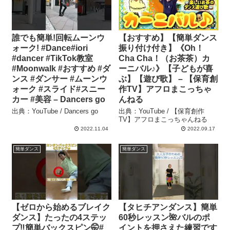
誰でも簡単!回転ムーンウ
【おすすめ】【簡単ダンス
ォーク! #Dance#iori
振り付け付き】《Oh！
#dancer #TikTok教室
Cha Cha！（お茶茶）カ
#Moonwalk #おすすめ #ダ
ーニバル♪》【子どもが喜
ンス #ダンサー #ムーンウ
ぶ】【遊び歌】 – 【保育創
ォーク #スライド#スニー
作TV】アフロまこっちゃ
カー #美容 – Dancers go
んねる
出典：YouTube / Dancers go
出典：YouTube / 【保育創作
TV】アフロまこっちゃんねる
2022.11.04
2022.09.17
簡単ダンス
簡単ダンス
【ゼロから始めるブレイク
【タヒチアンダンス】簡単
ダンス】たったの4ステッ
60秒レッスン🌺バルのポ
プ‼️簡単バックスピン🤭#
イントを押さえた練習です