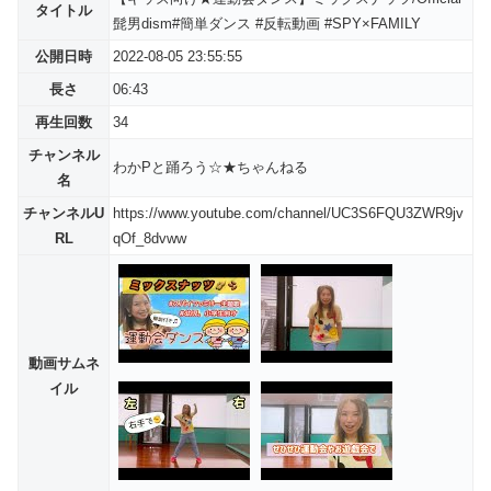
タイトル
髭男dism#簡単ダンス #反転動画 #SPY×FAMILY
公開日時
2022-08-05 23:55:55
長さ
06:43
再生回数
34
チャンネル
わかPと踊ろう☆★ちゃんねる
名
チャンネルU
https://www.youtube.com/channel/UC3S6FQU3ZWR9jv
RL
qOf_8dvww
動画サムネ
イル