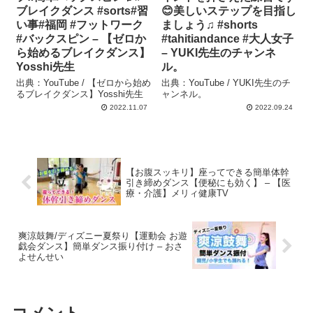
ブレイクダンス #sorts#習
😊美しいステップを目指し
い事#福岡 #フットワーク
ましょう♫ #shorts
#バックスピン – 【ゼロか
#tahitiandance #大人女子
ら始めるブレイクダンス】
– YUKI先生のチャンネ
Yosshi先生
ル。
出典：YouTube / 【ゼロから始め
出典：YouTube / YUKI先生のチ
るブレイクダンス】Yosshi先生
ャンネル。
2022.11.07
2022.09.24
【お腹スッキリ】座ってできる簡単体幹
引き締めダンス【便秘にも効く】 – 【医
療・介護】メリィ健康TV
爽涼鼓舞/ディズニー夏祭り【運動会 お遊
戯会ダンス】簡単ダンス振り付け – おさ
よせんせい