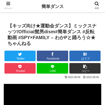
簡単ダンス
メニュー
検索
【キッズ向け★運動会ダンス】ミックスナ
ッツ/Official髭男dism#簡単ダンス #反転
動画 #SPY×FAMILY – わかPと踊ろう☆★
ちゃんねる
Twitter
Facebook
はてブ
Pocket
LINE
コピー
2022.08.06
2022.08.05