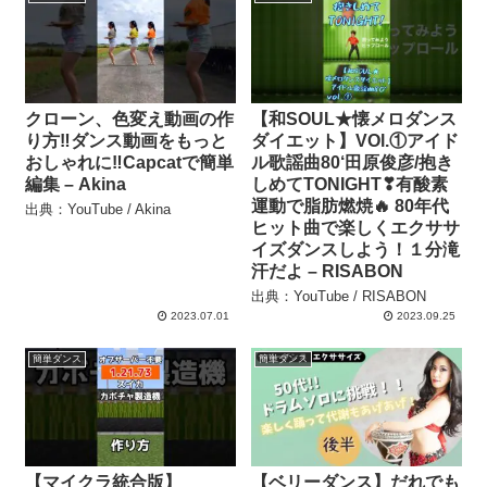
クローン、色変え動画の作
【和SOUL★懐メロダンス
り方‼︎ダンス動画をもっと
ダイエット】VOl.①アイド
おしゃれに‼︎Capcatで簡単
ル歌謡曲80‘田原俊彦/抱き
編集 – Akina
しめてTONIGHT❣有酸素
運動で脂肪燃焼🔥 80年代
出典：YouTube / Akina
ヒット曲で楽しくエクササ
イズダンスしよう！１分滝
汗だよ – RISABON
出典：YouTube / RISABON
2023.07.01
2023.09.25
簡単ダンス
簡単ダンス
【マイクラ統合版】
【ベリーダンス】だれでも