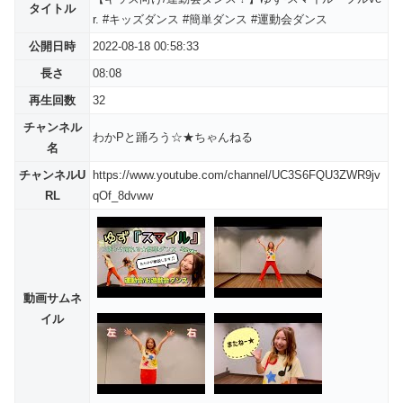
タイトル
r. #キッズダンス #簡単ダンス #運動会ダンス
公開日時
2022-08-18 00:58:33
長さ
08:08
再生回数
32
チャンネル
わかPと踊ろう☆★ちゃんねる
名
チャンネルU
https://www.youtube.com/channel/UC3S6FQU3ZWR9jv
RL
qOf_8dvww
動画サムネ
イル