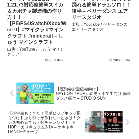
1.21.73対応超簡単スイカ
踊れる簡単ドラムソロ！！
＆カボチャ製造機の作り
後半 – ベリーダンス エア
方！！
リースタジオ
【PE/PS4/Switch/Xbox/W
出典：YouTube / ベリーダンス
in10】#マイクラ #マイン
エアリースタジオ
クラフト #minecraft – し
ゅう マインクラフト
出典：YouTube / しゅう マイン
クラフト
2025.04.23
2022.06.04
【運動会お遊戯会向け】
NAYEON『POP』幼児・小学生向け 簡単
ダンス振付 – STUDIO SUN
【小学生もできた！簡単ヒップホップ振
り付け】振り付けが作れないときは！ダ
ンス初心者でも７分チャレンジ！HIP
HOP カリキュラム3-1A – オキドキ
DANCEチューブ