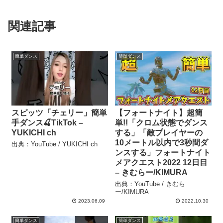
関連記事
簡単ダンス
簡単ダンス
スピッツ「チェリー」簡単
【フォートナイト】超簡
手ダンス🍒TikTok –
単!!「クロム状態でダンス
YUKICHI ch
する」「敵プレイヤーの
10メートル以内で3秒間ダ
出典：YouTube / YUKICHI ch
ンスする」フォートナイト
メアクエスト2022 12日目
– きむらー/KIMURA
出典：YouTube / きむら
ー/KIMURA
2023.06.09
2022.10.30
簡単ダンス
簡単ダンス