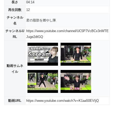
長さ
04:14
再生回数
12
チャンネル
君の脂肪を燃やし隊
名
チャンネルU
https://www.youtube.com/channel/UC5P7VcBCx3nWTE
RL
Juge2dtGQ
動画サムネ
イル
動画URL
https://www.youtube.com/watch?v=K1aa50EVIjQ