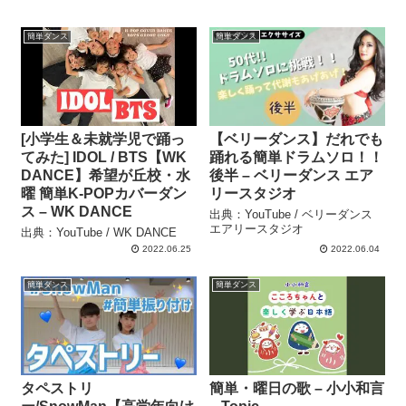
簡単ダンス
簡単ダンス
[小学生＆未就学児で踊っ
【ベリーダンス】だれでも
てみた] IDOL / BTS【WK
踊れる簡単ドラムソロ！！
DANCE】希望が丘校・水
後半 – ベリーダンス エア
曜 簡単K-POPカバーダン
リースタジオ
ス – WK DANCE
出典：YouTube / ベリーダンス
エアリースタジオ
出典：YouTube / WK DANCE
2022.06.25
2022.06.04
簡単ダンス
簡単ダンス
タペストリ
簡単・曜日の歌 – 小小和言