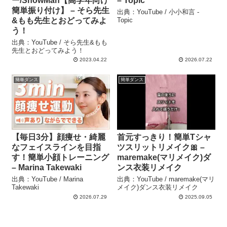
ー/SnowMan【高学年向け
– Topic
簡単振り付け】 – そら先生
出典：YouTube / 小小和言 -
&もも先生とおどってみよ
Topic
う！
出典：YouTube / そら先生&もも
先生とおどってみよう！
2023.04.22
2026.07.22
簡単ダンス
簡単ダンス
【毎日3分】顔痩せ・綺麗
首元すっきり！簡単Tシャ
なフェイスラインを目指
ツスリットリメイク🎀 –
す！簡単小顔トレーニング
maremake(マリメイク)ダ
– Marina Takewaki
ンス衣装リメイク
出典：YouTube / Marina
出典：YouTube / maremake(マリ
Takewaki
メイク)ダンス衣装リメイク
2026.07.29
2025.09.05