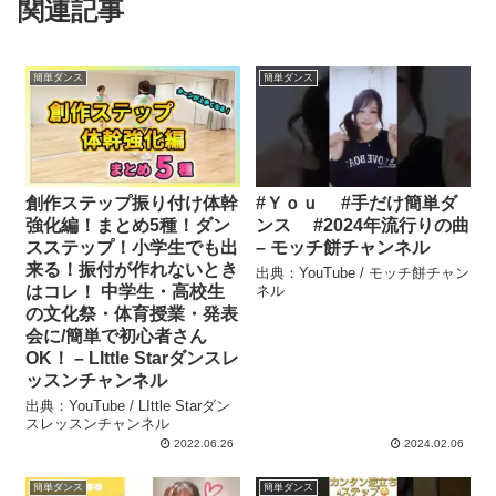
関連記事
簡単ダンス
簡単ダンス
創作ステップ振り付け体幹
#Ｙｏｕ #手だけ簡単ダ
強化編！まとめ5種！ダン
ンス #2024年流行りの曲
スステップ！小学生でも出
– モッチ餅チャンネル
来る！振付が作れないとき
出典：YouTube / モッチ餅チャン
はコレ！ 中学生・高校生
ネル
の文化祭・体育授業・発表
会に/簡単で初心者さん
OK！ – LIttle Starダンスレ
ッスンチャンネル
出典：YouTube / LIttle Starダン
スレッスンチャンネル
2022.06.26
2024.02.06
簡単ダンス
簡単ダンス