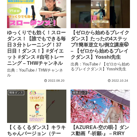
ゆっくりでも効く！スロー
【ゼロから始めるブレイク
ダンス！【誰でもできる毎
ダンス】たったの4ステッ
日３分トレーニング！37
プ‼️簡単逆立ち/倒立講座🤭
日目！ダンス！】#ダイエ
– 【ゼロから始めるブレイ
ット #ダンス #自宅トレー
クダンス】Yosshi先生
ニング – THWチャンネル
出典：YouTube / 【ゼロから始め
るブレイクダンス】Yosshi先生
出典：YouTube / THWチャンネ
ル
2022.08.20
2022.10.24
簡単ダンス
簡単ダンス
【くるくるダンス】キラキ
【AZUREA-空の唄-】ダン
ちゃんバージョン（テー
ス動画『-祈願-』 – RIRY