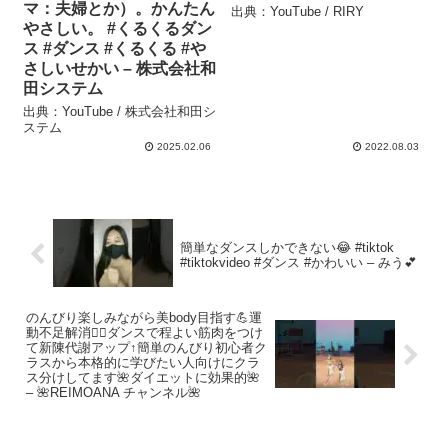
マ：夫婦とか）。かんたん
出典：YouTube / RIRY
やさしい。 #くるくるダン
ス #ダンス #くるくる #や
さしいせかい – 株式会社和
田システム
出典：YouTube / 株式会社和田シ
ステム
2025.02.06
2022.08.03
簡単なダンスしかできない😂 #tiktok
#tiktokvideo #ダンス #かわいい – みう💕
のんびり楽しみながら美body目指す💪運
動不足解消🏃‍♂️ダンスで程よい筋肉をつけ
て新陳代謝アップ↑簡単のんびり初心者ク
ラスから本格的に学びたい人向けにクラ
ス分けしてます🌺ダイエットに効果的🌺
– 🌺REIMOANA チャンネル🌺