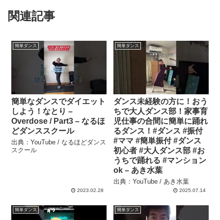
関連記事
簡単ダンス
簡単ダンス
簡単なダンスでダイエット
ダンス未経験の方に！おう
しよう！なとり –
ちで大人ダンス部！家事育
Overdose / Part3 – なるほ
児仕事の合間に簡単に踊れ
どダンススクール
るダンス！#ダンス #振付
#ママ #簡単振付 #ダンス
出典：YouTube / なるほどダンス
スクール
初心者 #大人ダンス部 #お
うちで踊れる #マンション
ok – あき水葉
出典：YouTube / あき水葉
2023.02.28
2025.07.14
簡単ダンス
簡単ダンス