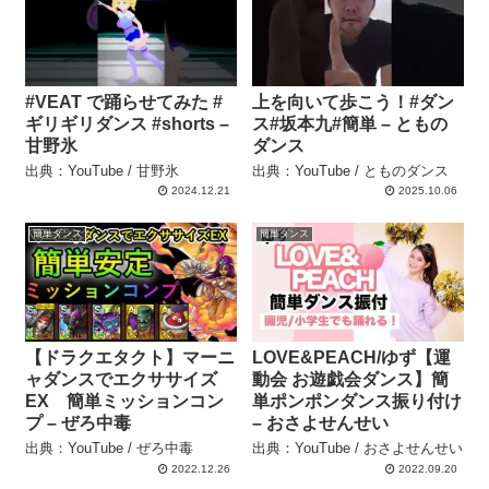
#VEAT で踊らせてみた #
上を向いて歩こう！#ダン
ギリギリダンス #shorts –
ス#坂本九#簡単 – ともの
甘野氷
ダンス
出典：YouTube / 甘野氷
出典：YouTube / とものダンス
2024.12.21
2025.10.06
簡単ダンス
簡単ダンス
【ドラクエタクト】マーニ
LOVE&PEACH/ゆず【運
ャダンスでエクササイズ
動会 お遊戯会ダンス】簡
EX 簡単ミッションコン
単ポンポンダンス振り付け
プ – ぜろ中毒
– おさよせんせい
出典：YouTube / ぜろ中毒
出典：YouTube / おさよせんせい
2022.12.26
2022.09.20