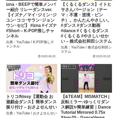
izna・BEEPで簡単メンバ
【くるくるダンス】イトヒ
ー紹介 リレーダンスver.
サさんバージョン（テー
【イズナ／マイ･ジミン･ジ
マ：不運・逆境・ピン
ユン･ココ･サラン･ジョン
チ）。かんたんやさしい。
ウン･セビ】 #izna #イズナ
#ダンス #ダンス動画
#Short – K-POP推しチャ
#dance #くるくるダンス
ンネル
#くるくる #やさしいせか
い – 株式会社和田システム
出典：YouTube / K-POP推しチ
ャンネル
出典：YouTube / 株式会社和田シ
ステム
2025.06.22
2025.05.22
簡単ダンス
簡単ダンス
トリコ/Nissy【運動会 お
【&TEAM】MISMATCH |
遊戯会ダンス】簡単ダンス
反転ミラー♪ゆっくりダン
振り付け – おさよせんせい
ス解説✨簡単練習｜Dance
Tutorial Mirrored 0.75x
出典：YouTube / おさよせんせい
Slow 🐺 – DanceVerse