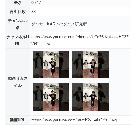
長さ
00:17
再生回数
88
チャンネル
ダンサーKARINのダンス研究所
名
チャンネルU
https://www.youtube.com/channel/UCc76IKbUoavHD3Z
RL
V60FJT_w
動画サムネ
イル
動画URL
https://www.youtube.com/watch?v=-eIaJYz_1Vg