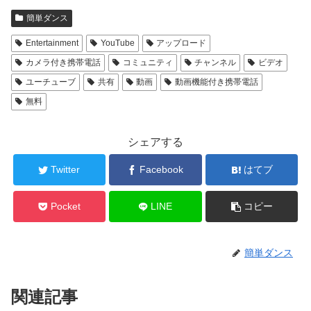
簡単ダンス
Entertainment
YouTube
アップロード
カメラ付き携帯電話
コミュニティ
チャンネル
ビデオ
ユーチューブ
共有
動画
動画機能付き携帯電話
無料
シェアする
Twitter
Facebook
はてブ
Pocket
LINE
コピー
簡単ダンス
関連記事