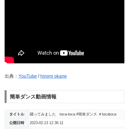
出典：
YouTube
/
hiromi okane
簡単ダンス動画情報
タイトル
踊ってみました toca-toca #簡単ダンス ＃tocatoca
公開日時
2023-02-13 12:36:11