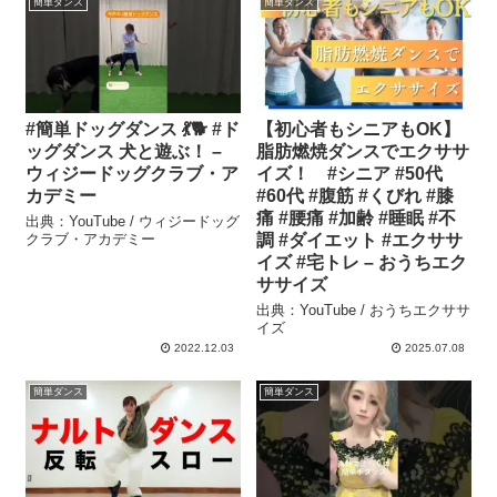
簡単ダンス
簡単ダンス
#簡単ドッグダンス 💃🐕 #ド
【初心者もシニアもOK】
ッグダンス 犬と遊ぶ！ –
脂肪燃焼ダンスでエクササ
ウィジードッグクラブ・ア
イズ！ #シニア #50代
カデミー
#60代 #腹筋 #くびれ #膝
痛 #腰痛 #加齢 #睡眠 #不
出典：YouTube / ウィジードッグ
クラブ・アカデミー
調 #ダイエット #エクササ
イズ #宅トレ – おうちエク
ササイズ
出典：YouTube / おうちエクササ
イズ
2022.12.03
2025.07.08
簡単ダンス
簡単ダンス