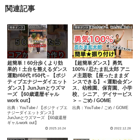
関連記事
簡単ダンス
簡単ダンス
超簡単！60分歩くより効
【超簡単ダンス】勇気
果的！土台を整えるダンス
100% / 忍たま乱太郎 アニ
運動#60代 #50代 – 【ポジ
メ主題歌 【座ったままダ
ティブエナジーダイエット
ンスできる】＜運動会ダン
ダンス】JunJunとウズマ
ス、幼稚園、保育園、小学
ーズ 【60歳還暦ギャル
校、シニア、デイサービス
work out】
＞ – ごめ / GOME
出典：YouTube / 【ポジティブエ
出典：YouTube / ごめ / GOME
ナジーダイエットダンス】
JunJunとウズマーズ 【60歳還暦
ギャルwork out】
2025.10.24
2022.12.28