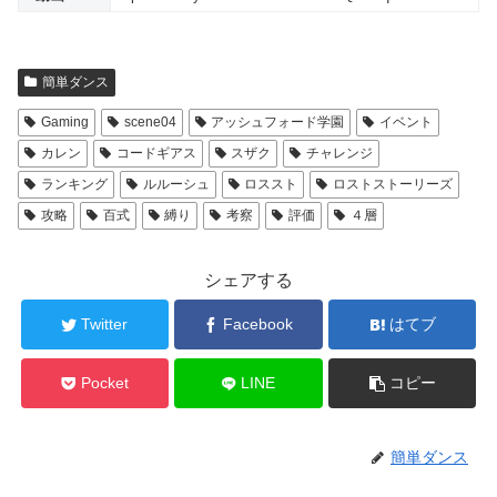
簡単ダンス
Gaming
scene04
アッシュフォード学園
イベント
カレン
コードギアス
スザク
チャレンジ
ランキング
ルルーシュ
ロススト
ロストストーリーズ
攻略
百式
縛り
考察
評価
４層
シェアする
Twitter
Facebook
はてブ
Pocket
LINE
コピー
簡単ダンス