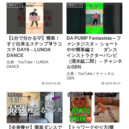
簡単ダンス
簡単ダンス
【1分で分かる💡】簡単！
DA PUMP Fantasista～フ
すぐ出来るステップ🔰ラコ
ァンタジスタ～ ショート
ステ DAY6 – LUNOA
やや簡単編２ ダンス
DANCE
インストラクターバンビ
（清水紘二郎） – チャンネ
出典：YouTube / LUNOA
DANCE
ルSBN
出典：YouTube / チャンネル
SBN
2023.04.08
2025.06.27
簡単ダンス
簡単ダンス
【全身痩せ】簡単ダンスで
【トゥワークやり方/簡