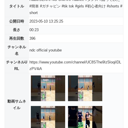
タイトル
#簡単 #ガチャピン #tik tok #girls #初心者向け #shorts #
short
公開日時
2023-05-10 13:25:25
長さ
00:23
再生回数
396
チャンネル
ndc official youtube
名
チャンネルU
https://www.youtube.com/channel/UC8SThe9Iz5IoqiIDL
RL
zPV4iA
動画サムネ
イル