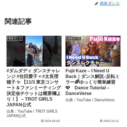
簡単ダンス
関連記事
簡単ダンス
簡単ダンス
#ダムダディ ダンスチャレ
Fujii Kaze – I Need U
ンジ #住田愛子 × #太良理
Back｜ダンス解説♪反転ミ
穂子 ✨ 【11/3 東京コンサ
ラー🌈ゆっくり簡単練習
ート＆ファンミーティング
🩵 Dance Tutorial –
決定㊗️チケットは概要欄よ
DanceVerse
り！】 – TROT GIRLS
出典：YouTube / DanceVerse
JAPAN公式
出典：YouTube / TROT GIRLS
JAPAN公式
2024.09.04
2025.10.11