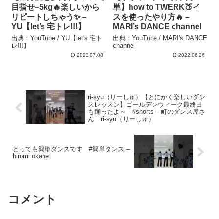
目指せ−5kg🔥楽しいから
単】how to TWERK🍑イ
リピートしちゃう✨ –
スを使ったやり方🔥 –
YU【let’s 宅トレ!!!】
MARI’s DANCE channel
出典：YouTube / YU【let's 宅ト
出典：YouTube / MARI's DANCE
レ!!!】
channel
2023.07.08
2022.06.26
ri-syu（りーしゅ）【とにかく楽しいダン
スレッスン】ゴールデンウィーク最終日
も踊ったよ～ #shorts – 町のダンス屋さ
ん ri-syu（りーしゅ）
とっても簡単ダンスです #簡単ダンス –
hiromi okane
コメント