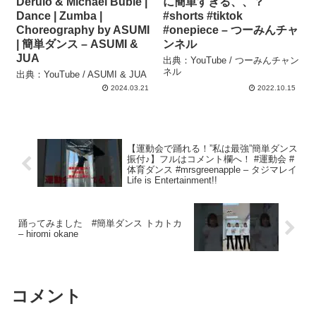
Derulo & Michael Bublé |
に簡単すぎる、、？
Dance | Zumba |
#shorts #tiktok
Choreography by ASUMI
#onepiece – つーみんチャ
| 簡単ダンス – ASUMI &
ンネル
JUA
出典：YouTube / つーみんチャン
ネル
出典：YouTube / ASUMI & JUA
2024.03.21
2022.10.15
【運動会で踊れる！”私は最強”簡単ダンス
振付♪】フルはコメント欄へ！ #運動会 #
体育ダンス #mrsgreenapple – タジマレイ
Life is Entertainment!!
踊ってみました #簡単ダンス トカトカ
– hiromi okane
コメント