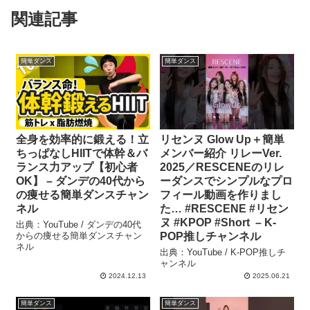
関連記事
簡単ダンス
簡単ダンス
全身を効率的に鍛える！立
リセンヌ Glow Up＋簡単
ちっぱなしHIITで体幹＆バ
メンバー紹介 リレーVer.
ランス力アップ【初心者
2025／RESCENEのリレ
OK】 – ダンデの40代から
ーダンスでシンプルなプロ
の痩せる簡単ダンスチャン
フィール動画を作りまし
ネル
た… #RESCENE #リセン
ヌ #KPOP #Short – K-
出典：YouTube / ダンデの40代
からの痩せる簡単ダンスチャン
POP推しチャンネル
ネル
出典：YouTube / K-POP推しチ
ャンネル
2024.12.13
2025.06.21
簡単ダンス
簡単ダンス