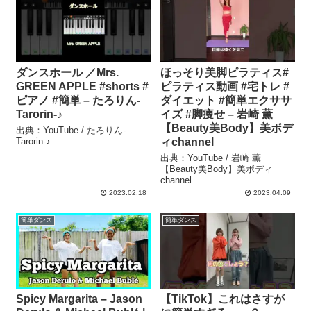
ダンスホール ／Mrs.
ほっそり美脚ピラティス#
GREEN APPLE #shorts #
ピラティス動画 #宅トレ #
ピアノ #簡単 – たろりん-
ダイエット #簡単エクササ
Tarorin-♪
イズ #脚痩せ – 岩崎 薫
【Beauty美Body】美ボデ
出典：YouTube / たろりん-
Tarorin-♪
ィchannel
出典：YouTube / 岩崎 薫
【Beauty美Body】美ボディ
channel
2023.02.18
2023.04.09
簡単ダンス
簡単ダンス
Spicy Margarita – Jason
【TikTok】これはさすが