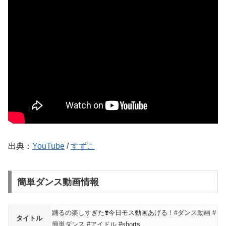
出典：
YouTube
/
すずこ
簡単ダンス動画情報
踊るの楽しすぎた❣️今日モス動画あげる！#ダンス動画 #
タイトル
簡単ダンス #アイドル #shorts