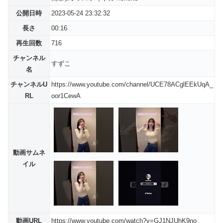
公開日時
2023-05-24 23:32:32
長さ
00:16
再生回数
716
チャンネル
すずこ
名
チャンネルU
https://www.youtube.com/channel/UCE78ACglEEkUqA_
RL
oor1CewA
動画サムネ
イル
動画URL
https://www.youtube.com/watch?v=GJ1NJUhK9no