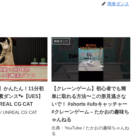
簡単ダンス
簡単ダンス
】かんたん！11分初
【クレーンゲーム】初心者でも簡
ダンス🐾【UE5】
単に取れる方法〜この形見逃さな
REAL CG CAT
いで！ #shorts #ufoキャッチャー
#クレーンゲーム – たかおの趣味ち
/ UNREAL CG CAT
ゃんねる
出典：YouTube / たかおの趣味ちゃんね
る