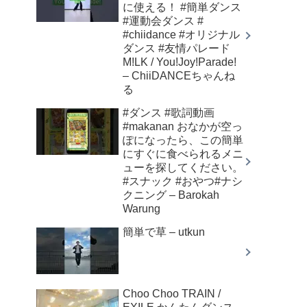
に使える！ #簡単ダンス
#運動会ダンス #
#chiidance #オリジナル
ダンス #友情パレード
M!LK / You!Joy!Parade!
– ChiiDANCEちゃんね
る
#ダンス #歌詞動画
#makanan おなかが空っ
ぽになったら、この簡単
にすぐに食べられるメニ
ューを探してください。
#スナック #おやつ#ナシ
クニング – Barokah
Warung
簡単で草 – utkun
Choo Choo TRAIN /