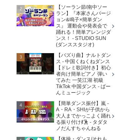
【ソーラン節/南中ソー
ラン】『本家さんバージ
ョン&鳴子×簡単ダン
ス』 運動会や発表会で
踊れる！簡単アレンジダ
ンス！ - STUDIO SUN
(ダンススタジオ)
【バズり曲】ナルトダン
ス - 中国くねくねダンス
【ドレミ歌詞付き】初心
者向け簡単ピアノ 弾い
てみた 一笑江湖 初級
TikTok 中国ダンス - ばー
んミュージック
【簡単ダンス振付】嵐 -
A・RA・SHIが子供から
大人までかっこよく踊れ
る振り付け💃🕺 - タダタ
ノだんすちゃんねる
【体操・ダンス/それも