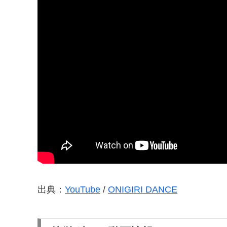
出典：
YouTube
/
ONIGIRI DANCE