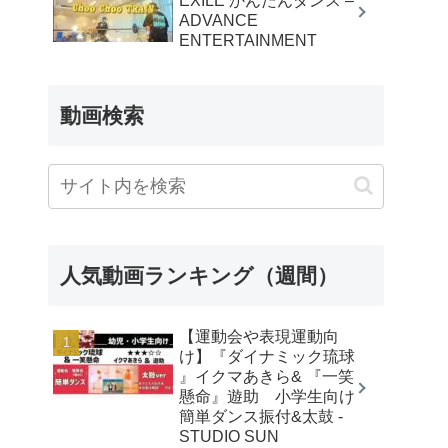
EXILE かんたんダンス –
ADVANCE
ENTERTAINMENT
動画検索
人気動画ランキング（週間）
【運動会や表現運動向
け】『ダイナミック琉球
』イクマあきら& 『一笑
懸命』遊助 小学生向け
簡単ダンス振付&太鼓 -
STUDIO SUN