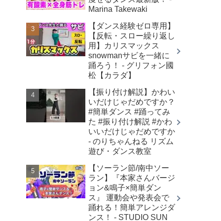
Marina Takewaki
【ダンス経験ゼロ専用】
【反転・スロー繰り返し
用】カリスマックス
snowmanサビを一緒に
踊ろう！ - グリフォン國
松【カラダ】
【振り付け解説】かわい
いだけじゃだめですか？
#簡単ダンス #踊ってみ
た #振り付け解説 #かわ
いいだけじゃだめですか
- のりちゃんねる リズム
遊び・ダンス教室
【ソーラン節/南中ソー
ラン】『本家さんバージ
ョン&鳴子×簡単ダン
ス』 運動会や発表会で
踊れる！簡単アレンジダ
ンス！ - STUDIO SUN