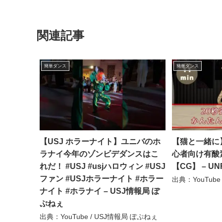
関連記事
簡単ダンス
簡単ダンス
【USJ ホラーナイト】ユニバのホ
【猫と一緒に
ラナイ今年のゾンビデダンスはこ
心者向け有酸素
れだ！ #USJ #usjハロウィン #USJ
【CG】 – UN
ファン #USJホラーナイト #ホラー
出典：YouTube 
ナイト #ホラナイ – USJ情報局 ぽ
ぷねぇ
出典：YouTube / USJ情報局 ぽぷねぇ