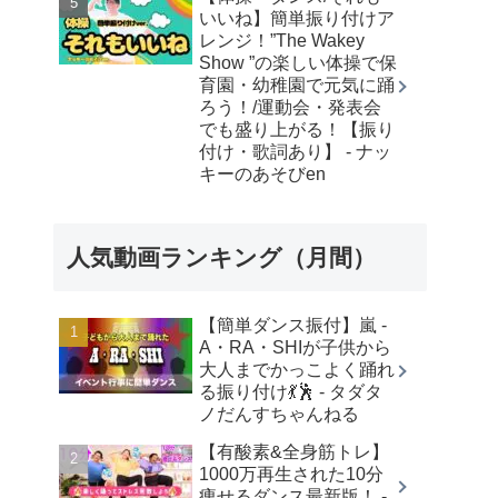
いいね】簡単振り付けア
レンジ！”The Wakey
Show ”の楽しい体操で保
育園・幼稚園で元気に踊
ろう！/運動会・発表会
でも盛り上がる！【振り
付け・歌詞あり】 - ナッ
キーのあそびen
人気動画ランキング（月間）
【簡単ダンス振付】嵐 -
A・RA・SHIが子供から
大人までかっこよく踊れ
る振り付け💃🕺 - タダタ
ノだんすちゃんねる
【有酸素&全身筋トレ】
1000万再生された10分
痩せるダンス最新版！ -