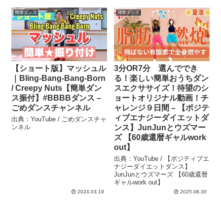
簡単ダンス
簡単ダンス
【ショート版】マッシュル
3分OR7分 選んででき
｜Bling‐Bang‐Bang‐Born
る！楽しい簡単おうちダン
/ Creepy Nuts【簡単ダン
スエクササイズ！待望のシ
ス振付】#BBBBダンス –
ョートオリジナル動画！チ
ごめダンスチャンネル
ャレンジ９日間 – 【ポジテ
ィブエナジーダイエットダ
出典：YouTube / ごめダンスチャ
ンネル
ンス】JunJunとウズマー
ズ 【60歳還暦ギャルwork
out】
出典：YouTube / 【ポジティブエ
ナジーダイエットダンス】
JunJunとウズマーズ 【60歳還暦
ギャルwork out】
2024.03.19
2025.08.30