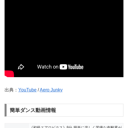
出典：
YouTube
/
Aero Junky
簡単ダンス動画情報
《初級エアロビクス》8分 簡単に楽しく苦痛な有酸素が