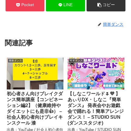
Pocket
LINE
コピー
簡単ダンス
関連記事
簡単ダンス
簡単ダンス
初心者さん向けブレイクダ
【しなこワールド🌷💜 】
ンス簡単講座【コンビネー
あぃりDX・しなこ『簡単
ション編2】（健康維持や
ダンス』 発表会やお遊戯
ダイエットにも是非👍） –
会で踊れる！簡単アレンジ
社会人初心者向けブレイキ
ダンス！ – STUDIO SUN
ンスクール 漆
(ダンススタジオ)
出典：YouTube / 社会人初心者向
出典：YouTube / STUDIO SUN