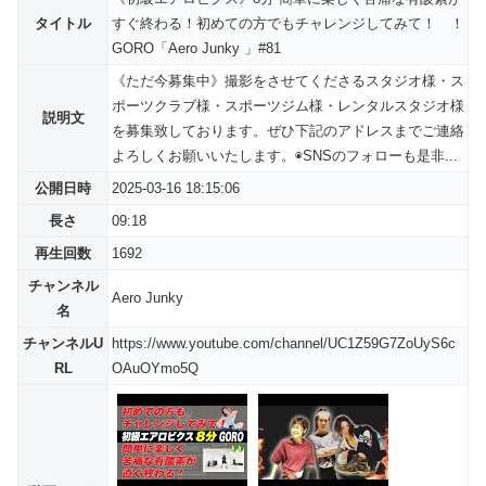
タイトル
すぐ終わる！初めての方でもチャレンジしてみて！ ！
GORO「Aero Junky 」#81
《ただ今募集中》撮影をさせてくださるスタジオ様・ス
ポーツクラブ様・スポーツジム様・レンタルスタジオ様
説明文
を募集致しております。ぜひ下記のアドレスまでご連絡
よろしくお願いいたします。◉SNSのフォローも是非...
公開日時
2025-03-16 18:15:06
長さ
09:18
再生回数
1692
チャンネル
Aero Junky
名
チャンネルU
https://www.youtube.com/channel/UC1Z59G7ZoUyS6c
RL
OAuOYmo5Q