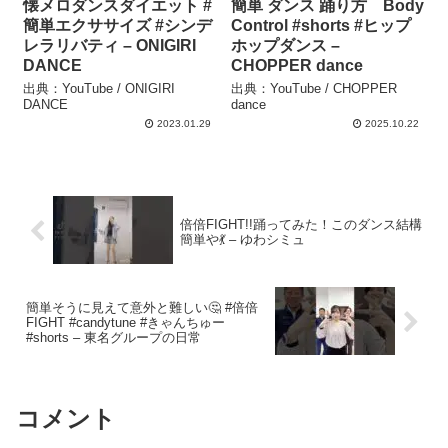
懐メロダンスダイエット #
簡単 ダンス 踊り方 Body
簡単エクササイズ #シンデ
Control #shorts #ヒップ
レラリバティ – ONIGIRI
ホップダンス –
DANCE
CHOPPER dance
出典：YouTube / ONIGIRI
出典：YouTube / CHOPPER
DANCE
dance
2023.01.29
2025.10.22
倍倍FIGHT!!踊ってみた！このダンス結構
簡単や💃 – ゆわシミュ
簡単そうに見えて意外と難しい🤔 #倍倍
FIGHT #candytune #きゃんちゅー
#shorts – 東名グループの日常
コメント