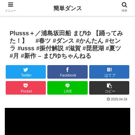
簡単ダンス
メニュー
検索
Plusss＋／浦島坂田船 まぴゆ 【踊ってみ
た！】 #春ツ #ダンス #かんたん #セン
ラ #usss #振付解説 #滋賀 #琵琶湖 #夏ツ
#月 #新作 – まぴゆちゃんねる
Twitter
Facebook
はてブ
Pocket
LINE
コピー
2025.04.18