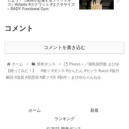
しよう！（医師が監修するフィットネ
ス）#shorts #スクワット #エクササイズ
– RADY Functional Gym
コメント
コメントを書き込む
ホーム
簡単ダンス
Plusss＋／浦島坂田船 まぴゆ
【踊ってみた！】 #春ツ #ダンス #かんたん #センラ #usss #振付
解説 #滋賀 #琵琶湖 #夏ツ #月 #新作 – まぴゆちゃんねる
ホーム
新着
ランキング
© 2021 簡単ダンス.