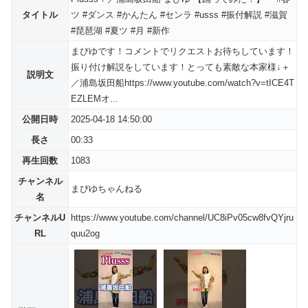
タイトル
ツ #ダンス #かんたん #センラ #usss #振付解説 #滋賀
#琵琶湖 #夏ツ #月 #新作
まぴゆです！コメントでリクエストお待ちしています！
振り付け解説をしています！とっても素敵な本家様↓＋
説明文
／浦島坂田船https://www.youtube.com/watch?v=tICE4T
EZLEMオ...
公開日時
2025-04-18 14:50:00
長さ
00:33
再生回数
1083
チャンネル
まぴゆちゃんねる
名
チャンネルU
https://www.youtube.com/channel/UC8iPv05cw8fvQYjru
RL
quu2og