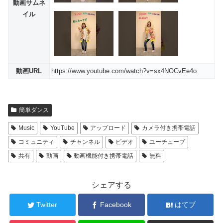
動画サムネ
イル
動画URL
https://www.youtube.com/watch?v=sx4NOCvEe4o
簡単ダンス
Music
YouTube
アップロード
カメラ付き携帯電話
コミュニティ
チャンネル
ビデオ
ユーチューブ
共有
動画
動画機能付き携帯電話
無料
シェアする
Twitter
Facebook
はてブ