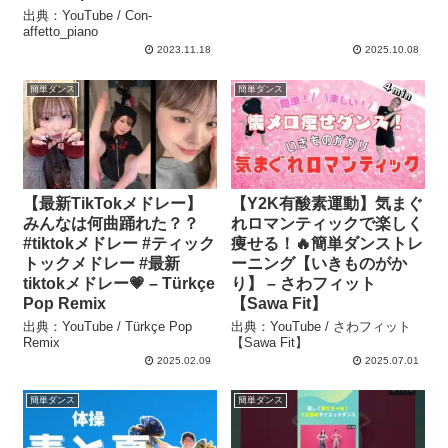
出典：YouTube / Con-
affetto_piano
2023.11.18
2025.10.08
簡単ダンス
簡単ダンス
【最新TikTokメドレー】
【Y2K有酸素運動】気まぐ
みんなは何曲踊れた？？
れロマンティックで楽しく
#tiktokメドレー #ティック
痩せる！🔥簡単ダンストレ
トックメドレー #最新
ーニング【いきものがか
tiktokメドレー💗 – Türkçe
り】 – さわフィット
Pop Remix
【Sawa Fit】
出典：YouTube / Türkçe Pop
出典：YouTube / さわフィット
Remix
【Sawa Fit】
2025.02.09
2025.07.01
簡単ダンス
簡単ダンス