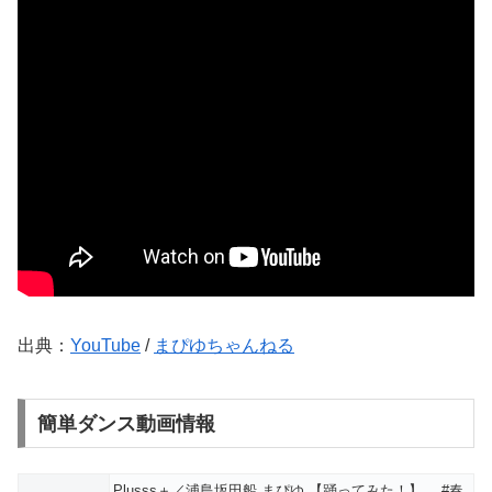
出典：
YouTube
/
まぴゆちゃんねる
簡単ダンス動画情報
Plusss＋／浦島坂田船 まぴゆ 【踊ってみた！】 #春