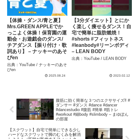
【体操・ダンス/青と夏】
【3分ダイエット】とにか
Mrs.GREEN APPLEでか
く楽しく痩せるダンス！自
っこよく体操！保育園の運
宅で簡単に脂肪燃焼！
動会・お遊戯会のダンス/
#shorts #フィットネス
チアダンス【振り付け・歌
#leanbody#リーンボディ
詞あり】 – ナッキーのあそ
– LEAN BODY
びen
出典：YouTube / LEAN BODY
出典：YouTube / ナッキーのあそ
びen
2025.08.24
2023.02.12
腹筋に効く簡単な３つのエクササイズ‼️ #
ダンサー #ダンス #dance #dancer
#dancestudio #腹筋 #簡単 #筋トレ
#workout #細body #slimbody – まゆぽん
の部屋
【スクワット】自宅で簡単にできる少し
ハードなスクワットで脚のむくみを解消