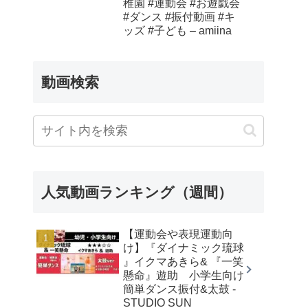
稚園 #運動会 #お遊戯会
#ダンス #振付動画 #キ
ッズ #子ども – amiina
動画検索
人気動画ランキング（週間）
【運動会や表現運動向
け】『ダイナミック琉球
』イクマあきら& 『一笑
懸命』遊助 小学生向け
簡単ダンス振付&太鼓 -
STUDIO SUN