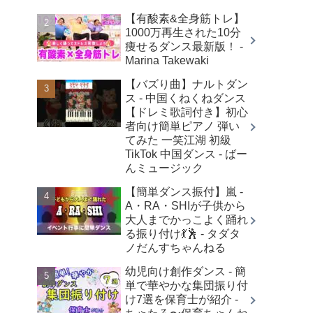
【有酸素&全身筋トレ】
1000万再生された10分
痩せるダンス最新版！ -
Marina Takewaki
【バズり曲】ナルトダン
ス - 中国くねくねダンス
【ドレミ歌詞付き】初心
者向け簡単ピアノ 弾い
てみた 一笑江湖 初級
TikTok 中国ダンス - ばー
んミュージック
【簡単ダンス振付】嵐 -
A・RA・SHIが子供から
大人までかっこよく踊れ
る振り付け💃🕺 - タダタ
ノだんすちゃんねる
幼児向け創作ダンス - 簡
単で華やかな集団振り付
け7選を保育士が紹介 -