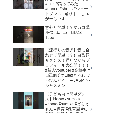
#milk #踊ってみた
#dance #shorts #ショー
トダンス #踊り手 – しゅ
がーらいす
意外と簡単！？マカコ講
座😎#dance – BUZZ
Tube
【流行りの音源】音に合
わせて簡単（？）自己紹
介ダンス！踊りながらプ
ロフィール大公開！！！
#新人youtuber #高校生 #
自己紹介#iLife#きゃわぽ
っぴんどぅー – JASMIN-
ジャスミン-
【子ども向け簡単ダン
ス】Honto / sumika
#honto #sumika #どらえ
もん #保育 #保育園 #幼