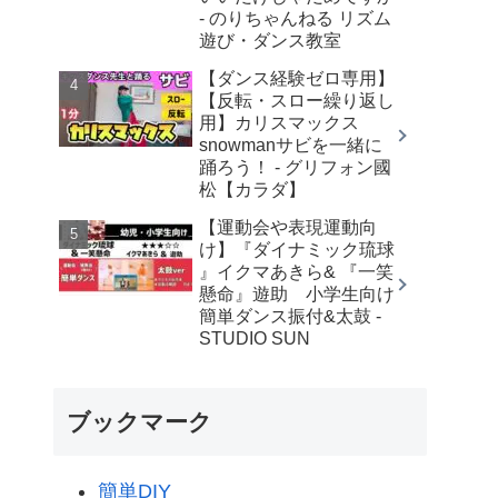
- のりちゃんねる リズム
遊び・ダンス教室
【ダンス経験ゼロ専用】
【反転・スロー繰り返し
用】カリスマックス
snowmanサビを一緒に
踊ろう！ - グリフォン國
松【カラダ】
【運動会や表現運動向
け】『ダイナミック琉球
』イクマあきら& 『一笑
懸命』遊助 小学生向け
簡単ダンス振付&太鼓 -
STUDIO SUN
ブックマーク
簡単DIY