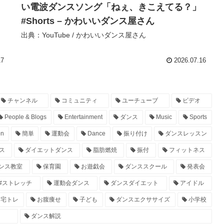
い電波ダンスソング「ねぇ、きこえてる？」
#Shorts – かわいいダンス屋さん
出典：YouTube / かわいいダンス屋さん
17
2026.07.16
チャンネル
コミュニティ
ユーチューブ
ビデオ
People & Blogs
Entertainment
ダンス
Music
Sports
on
簡単
運動会
Dance
振り付け
ダンスレッスン
ス
ダイエットダンス
脂肪燃焼
振付
フィットネス
ンス教室
保育園
お遊戯会
ダンススクール
発表会
#ストレッチ
運動会ダンス
ダンスダイエット
アイドル
宅トレ
お腹痩せ
子ども
ダンスエクササイズ
小学校
ダンス解説