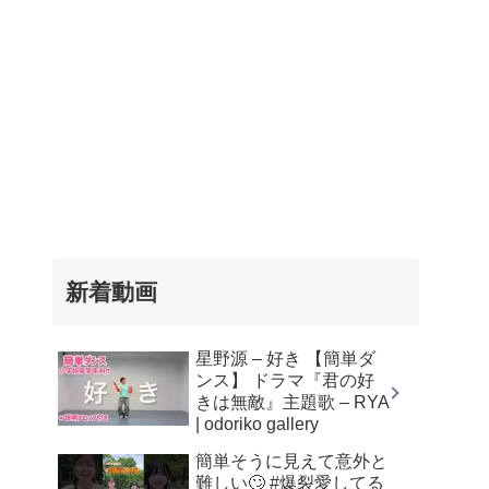
新着動画
星野源 – 好き 【簡単ダ
ンス】 ドラマ『君の好
きは無敵』主題歌 – RYA
| odoriko gallery
簡単そうに見えて意外と
難しい🙄 #爆裂愛してる