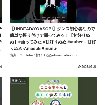
テ
【UNDEAD/YOASOBI】ダンス初心者なので
和
簡単な振り付けで踊ってみる！【甘好りぬ
チ
ぬ】#踊ってみた #甘好りぬぬ #vtuber – 甘好
英
りぬぬ-AmasukiRinunu-
出典：YouTube / 甘好りぬぬ-AmasukiRinunu-
26
2026.07.26
簡単ダンス