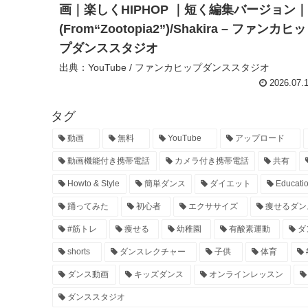
画｜楽しくHIPHOP ｜短く編集バージョン｜
(From“Zootopia2”)/Shakira – ファンカヒッ
プダンススタジオ
出典：YouTube / ファンカヒップダンススタジオ
2026.07.
タグ
動画
無料
YouTube
アップロード
動画機能付き携帯電話
カメラ付き携帯電話
共有
Howto & Style
簡単ダンス
ダイエット
Educati
踊ってみた
初心者
エクササイズ
痩せるダン
#筋トレ
痩せる
幼稚園
有酸素運動
ダ
shorts
ダンスレクチャー
子供
体育
ダンス動画
キッズダンス
オンラインレッスン
ダンススタジオ