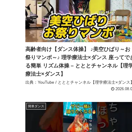
高齢者向け【ダンス体操】 ♪美空ひばり～お
祭りマンボ～♪ 理学療法士×ダンス 座ってで
る簡単 リズム体操 – とととチャンネル【理
療法士×ダンス】
出典：YouTube / とととチャンネル【理学療法士×ダンス
2026.08.
簡単ダンス