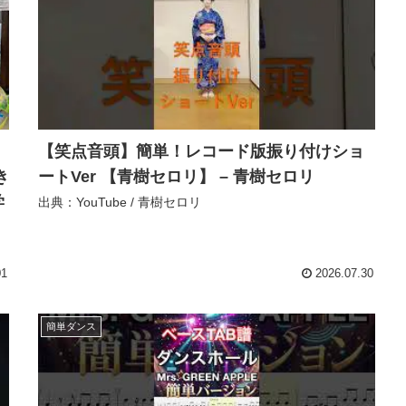
【笑点音頭】簡単！レコード版振り付けショ
き
ートVer 【青樹セロリ】 – 青樹セロリ
学
出典：YouTube / 青樹セロリ
】
01
2026.07.30
簡単ダンス