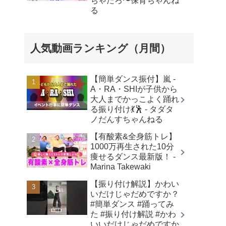
ちゃたろ〜保育ちゃんね
る
人気動画ランキング（月間）
【簡単ダンス振付】嵐 -
A・RA・SHIが子供から
大人までかっこよく踊れ
る振り付け💃🕺 - タダタ
ノだんすちゃんねる
【有酸素&全身筋トレ】
1000万再生された10分
痩せるダンス最新版！ -
Marina Takewaki
【振り付け解説】かわい
いだけじゃだめですか？
#簡単ダンス #踊ってみ
た #振り付け解説 #かわ
いいだけじゃだめですか