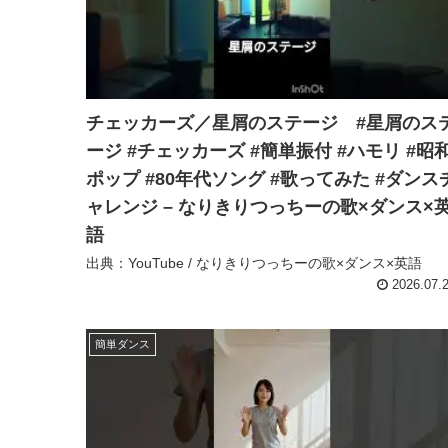
チェッカーズ／星屑のステージ #星屑のス
ージ #チェッカーズ #簡単振付 #ハモリ #昭
ポップ #80年代ソング #歌ってみた #ダンス
ャレンジ – なりきりつっちーの歌×ダンス×
語
出典：YouTube / なりきりつっちーの歌×ダンス×英語
2026.07.
簡単ダンス