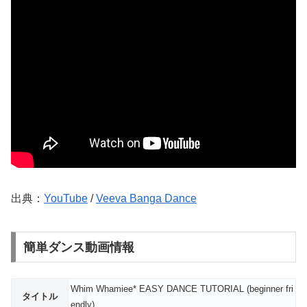
出典：
YouTube
/
Veeva Banga Dance
簡単ダンス動画情報
Whim Whamiee* EASY DANCE TUTORIAL (beginner fri
タイトル
endly)