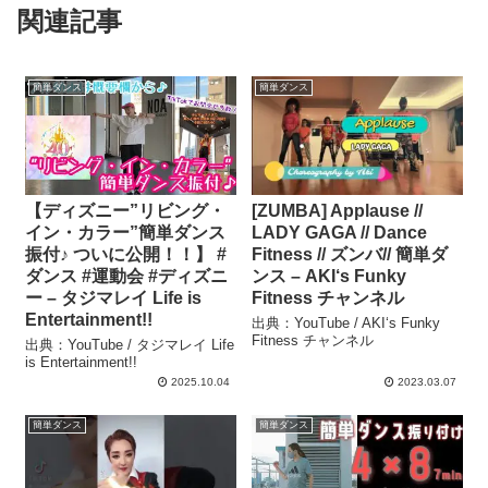
関連記事
簡単ダンス
簡単ダンス
【ディズニー”リビング・
[ZUMBA] Applause //
イン・カラー”簡単ダンス
LADY GAGA // Dance
振付♪ ついに公開！！】 #
Fitness // ズンバ// 簡単ダ
ダンス #運動会 #ディズニ
ンス – AKI‘s Funky
ー – タジマレイ Life is
Fitness チャンネル
Entertainment!!
出典：YouTube / AKI‘s Funky
Fitness チャンネル
出典：YouTube / タジマレイ Life
is Entertainment!!
2025.10.04
2023.03.07
簡単ダンス
簡単ダンス