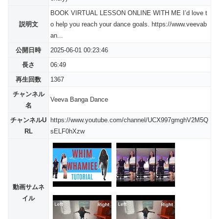
BOOK VIRTUAL LESSON ONLINE WITH ME I’d love t
説明文
o help you reach your dance goals. https://www.veevab
an...
公開日時
2025-06-01 00:23:46
長さ
06:49
再生回数
1367
チャンネル
Veeva Banga Dance
名
チャンネルU
https://www.youtube.com/channel/UCX997gmghV2M5Q
RL
sELF0hXzw
動画サムネ
イル