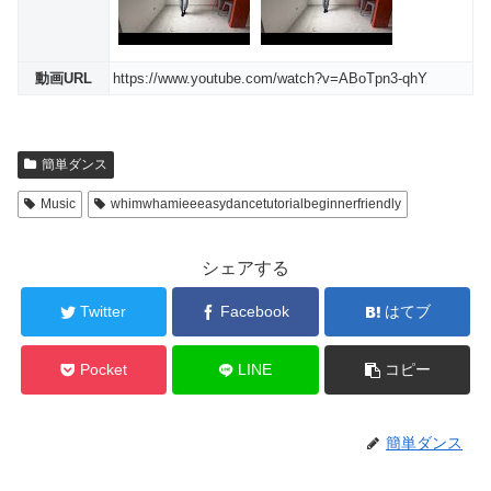
動画URL
https://www.youtube.com/watch?v=ABoTpn3-qhY
簡単ダンス
Music
whimwhamieeeasydancetutorialbeginnerfriendly
シェアする
Twitter
Facebook
はてブ
Pocket
LINE
コピー
簡単ダンス