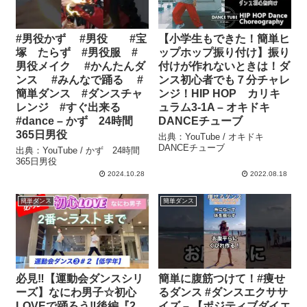
#男役かず #男役 #宝
【小学生もできた！簡単ヒ
塚 たらず #男役服 #
ップホップ振り付け】振り
男役メイク #かんたんダ
付けが作れないときは！ダ
ンス #みんなで踊る #
ンス初心者でも７分チャレ
簡単ダンス #ダンスチャ
ンジ！HIP HOP カリキ
レンジ #すぐ出来る
ュラム3-1A – オキドキ
#dance – かず 24時間
DANCEチューブ
365日男役
出典：YouTube / オキドキ
DANCEチューブ
出典：YouTube / かず 24時間
365日男役
2024.10.28
2022.08.18
簡単ダンス
簡単ダンス
必見‼️【運動会ダンスシリ
簡単に腹筋つけて！#痩せ
ーズ】なにわ男子☆初心
るダンス #ダンスエクササ
LOVEで踊ろう‼️後編『2
イズ – 【ポジティブダイエ