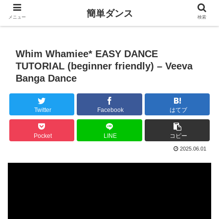
簡単ダンス
メニュー
検索
Whim Whamiee* EASY DANCE
TUTORIAL (beginner friendly) – Veeva
Banga Dance
Twitter
Facebook
はてブ
Pocket
LINE
コピー
2025.06.01