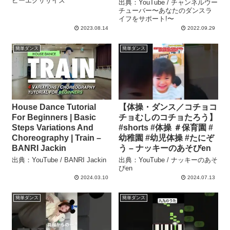
ピーエクササイズ
出典：YouTube / チャンネルウー
チューバー〜あなたのダンスラ
イフをサポート!〜
2023.08.14
2022.09.29
簡単ダンス
簡単ダンス
House Dance Tutorial
【体操・ダンス／コチョコ
For Beginners | Basic
チョむしのコチョたろう】
Steps Variations And
#shorts #体操 ＃保育園 #
Choreography | Train –
幼稚園 #幼児体操 #たにぞ
BANRI Jackin
う – ナッキーのあそびen
出典：YouTube / BANRI Jackin
出典：YouTube / ナッキーのあそ
びen
2024.03.10
2024.07.13
簡単ダンス
簡単ダンス