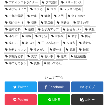
プロインストラクター
プロ講師
ベリーダンス
ボディメイク
モテる
ヨガ
レッスン動画
一橋学園駅
仕事
健康
入門
全く初めて
初心者向け
初級
商店街
国分寺
基本の基
基本姿勢
基礎
女子力アップ
女性らしい
妖艶
小平市
就職
推し活
有料級
東京
検定
楽しい
楽しむ
正しい歩き方
歩き方
流行り
無料レッスン
生きがい
痩せる
簡単
綺麗
綺麗な姿勢
美容
習い事
職業
観葉植物
誰でもできる
資格
踊ってみた
シェアする
Twitter
Facebook
はてブ
Pocket
LINE
コピー