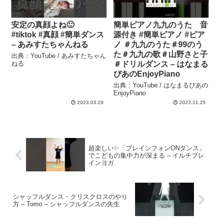
安定の真顔よね🙂
簡単ピアノ九九のうた 音
#tiktok #真顔 #簡単ダンス
源付き #簡単ピアノ #ピア
– あみすたちゃんねる
ノ ＃九九のうた＃99のう
た＃九九の歌＃山野さと子
出典：YouTube / あみすたちゃん
ねる
＃ドリルダンス – はなまる
ぴあのEnjoyPiano
出典：YouTube / はなまるぴあの
EnjoyPiano
2023.03.29
2023.11.25
超楽しい✨「ブレインフォンONダンス」
でこどもの集中力が深まる – イルチブレ
インヨガ
シャッフルダンス・クリスクロスのやり
方 – Tomo – シャッフルダンスの先生