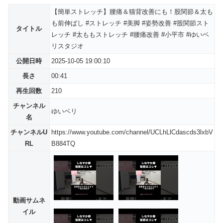
【簡単ストレッチ】腰痛＆猫背改善にも！股関節＆太も
も前伸ばし #ストレッチ #美脚 #姿勢改善 #股関節スト
タイトル
レッチ #太ももストレッチ #腰痛改善 #小平市 #ゆいベ
リスタジオ
公開日時
2025-10-05 19:00:10
長さ
00:41
再生回数
210
チャンネル
ゆいベリ
名
チャンネルU
https://www.youtube.com/channel/UCLhLlCdascds3lxbV
RL
B884TQ
動画サムネ
イル