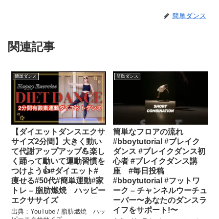
簡単ダンス
関連記事
簡単ダンス
簡単ダンス
【ダイエットダンスエクサ
簡単なフロアの流れ
サイズ2分間】大きく動い
#bboytutorial #ブレイク
て代謝アップアップ💪楽し
ダンス #ブレイクダンス初
く踊って動いて運動習慣を
心者 #ブレイクダンス講
つけよう👍#ダイエット#
座 #毎日投稿
痩せる#50代#簡単運動#家
#bboytutorial #フットワ
トレ – 脂肪燃焼 ハッピー
ーク – チャンネルウーチュ
エクササイズ
ーバー〜あなたのダンスラ
イフをサポート!〜
出典：YouTube / 脂肪燃焼 ハッ