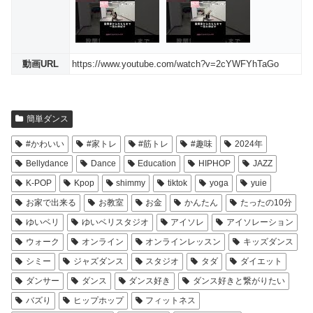
動画URL
https://www.youtube.com/watch?v=2cYWFYhTaGo
簡単ダンス
#かわいい
#家トレ
#筋トレ
#趣味
2024年
Bellydance
Dance
Education
HIPHOP
JAZZ
K-POP
Kpop
shimmy
tiktok
yoga
yuie
お家で出来る
お教室
お金
かんたん
たったの10分
ゆいベリ
ゆいベリスタジオ
アイソレ
アイソレーション
ウォーク
オンライン
オンラインレッスン
キッズダンス
シミー
ジャズダンス
スタジオ
タダ
ダイエット
ダンサー
ダンス
ダンス好き
ダンス好きと繋がりたい
バズり
ヒップホップ
フィットネス