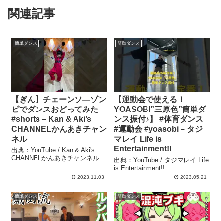
関連記事
簡単ダンス
簡単ダンス
【ぎん】チェーンソ―ゾン
【運動会で使える！
ビでダンスおどってみた
YOASOBI”三原色”簡単ダ
#shorts – Kan & Aki’s
ンス振付♪】 #体育ダンス
CHANNELかんあきチャン
#運動会 #yoasobi – タジ
ネル
マレイ Life is
Entertainment!!
出典：YouTube / Kan & Aki's
CHANNELかんあきチャンネル
出典：YouTube / タジマレイ Life
is Entertainment!!
2023.11.03
2023.05.21
簡単ダンス
簡単ダンス