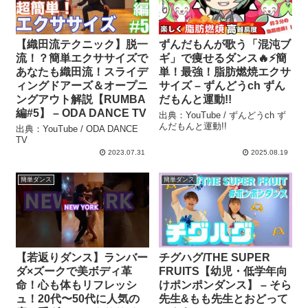
【織田流テクニック】脱一
ずんだもんが歌う「混沌ブ
流！？簡単エクササイズで
ギ」で痩せるダンス🔥⚡簡
あなたも織田流！スライデ
単！最強！脂肪燃焼エクサ
ィングドアーズ＆オープニ
サイズ – ずんどうch ずん
ングアウト解説【RUMBA
だもんと運動!!
編#5】 – ODA DANCE TV
出典：YouTube / ずんどうch ず
んだもんと運動!!
出典：YouTube / ODA DANCE
TV
2023.07.31
2025.08.19
簡単ダンス
簡単ダンス
【若返りダンス】ランバー
チグハグ/THE SUPER
ダ×ズークで美ボディ革
FRUITS【幼児・低学年向
命！心も体もリフレッシ
けポンポンダンス】 – そら
ュ！20代〜50代に人気の
先生&もも先生とおどって