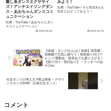
癒し系ダンスエクササイ
みよう！
ズ！アンチエイジングダン
出典：YouTube / そら先生&もも
ス – あおちゃんダンスコミ
先生とおどってみよう！
ュニケーション
出典：YouTube / あおちゃんダン
スコミュニケーション
2025.05.02
2022.10.15
【体操・ダンス/わんぱく体操】保育園・
幼稚園で元気に踊ろう！簡単振り付けア
レンジ/運動会・発表会でも盛り上がる！
【振り付け・歌詞あり】 – ナッキーのあ
そびen
社交ダンスの考え方 #実は簡単 – デザイ
ンスタジオBHM〈広島社交ダンス〉
コメント