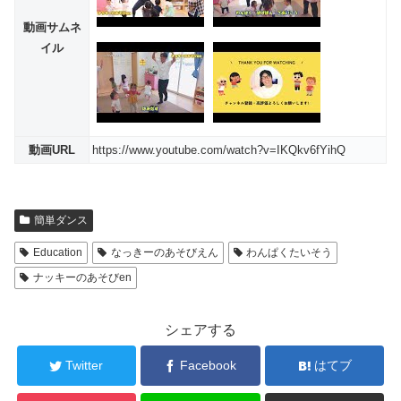
動画サムネ
イル
動画URL
https://www.youtube.com/watch?v=IKQkv6fYihQ
簡単ダンス
Education
なっきーのあそびえん
わんぱくたいそう
ナッキーのあそびen
シェアする
Twitter
Facebook
はてブ