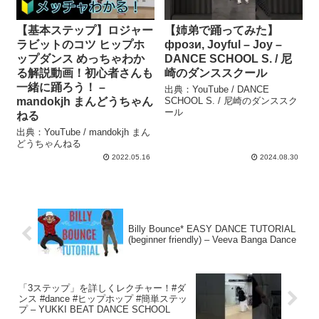
【基本ステップ】ロジャー
【姉弟で踊ってみた】
ラビットのコツ ヒップホ
фрози, Joyful – Joy –
ップダンス めっちゃわか
DANCE SCHOOL S. / 尼
る解説動画！初心者さんも
崎のダンススクール
一緒に踊ろう！ –
出典：YouTube / DANCE
mandokjh まんどうちゃん
SCHOOL S. / 尼崎のダンススク
ール
ねる
出典：YouTube / mandokjh まん
どうちゃんねる
2022.05.16
2024.08.30
Billy Bounce* EASY DANCE TUTORIAL
(beginner friendly) – Veeva Banga Dance
「3ステップ」を詳しくレクチャー！#ダ
ンス #dance #ヒップホップ #簡単ステッ
プ – YUKKI BEAT DANCE SCHOOL