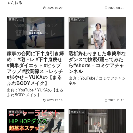
ゃんねる
2025.10.20
2022.08.20
簡単ダンス
簡単ダンス
家事の合間に下半身引き締
透析終わりました😄簡単な
め！ #宅トレ #下半身痩せ
ダンスで検索💃踊ってみた
#簡単ダイエット #ヒップ
ら#shorts – コミケアチャ
アップ #股関節ストレッチ
ンネル
#脚やせ – YUKAの【まる
出典：YouTube / コミケアチャン
ふわBODYメイク】
ネル
出典：YouTube / YUKAの【まる
ふわBODYメイク】
2023.12.10
2023.11.13
簡単ダンス
簡単ダンス