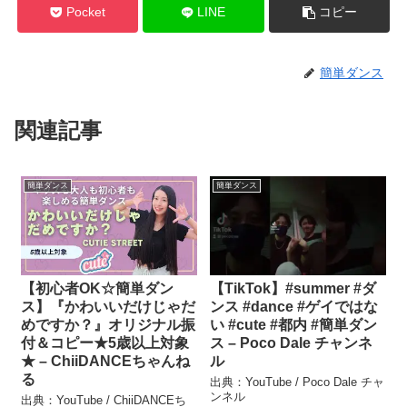
Pocket
LINE
コピー
簡単ダンス
関連記事
簡単ダンス
簡単ダンス
【初心者OK☆簡単ダン
【TikTok】#summer #ダ
ス】『かわいいだけじゃだ
ンス #dance #ゲイではな
めですか？』オリジナル振
い #cute #都内 #簡単ダン
付＆コピー★5歳以上対象
ス – Poco Dale チャンネ
★ – ChiiDANCEちゃんね
ル
る
出典：YouTube / Poco Dale チャ
ンネル
出典：YouTube / ChiiDANCEち