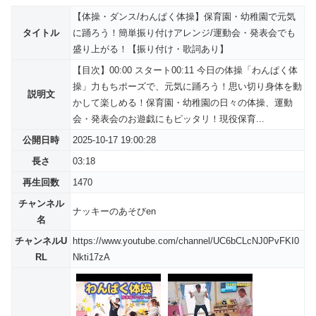
【体操・ダンス/わんぱく体操】保育園・幼稚園で元気
タイトル
に踊ろう！簡単振り付けアレンジ/運動会・発表会でも
盛り上がる！【振り付け・歌詞あり】
【目次】00:00 スタート00:11 今日の体操「わんぱく体
操」力もちポーズで、元気に踊ろう！思い切り身体を動
説明文
かして楽しめる！保育園・幼稚園の日々の体操、運動
会・発表会のお遊戯にもピッタリ！現役保育...
公開日時
2025-10-17 19:00:28
長さ
03:18
再生回数
1470
チャンネル
ナッキーのあそびen
名
チャンネルU
https://www.youtube.com/channel/UC6bCLcNJ0PvFKI0
RL
Nkti17zA