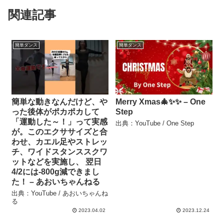
関連記事
簡単ダンス
簡単ダンス
簡単な動きなんだけど、や
Merry Xmas🎄✨✨ – One
った後体がポカポカして
Step
「運動した～！」って実感
出典：YouTube / One Step
が。このエクササイズと合
わせ、カエル足やストレッ
チ、ワイドスタンススクワ
ットなどを実施し、 翌日
4/2には-800g減できまし
た！ – あおいちゃんねる
出典：YouTube / あおいちゃんね
る
2023.04.02
2023.12.24