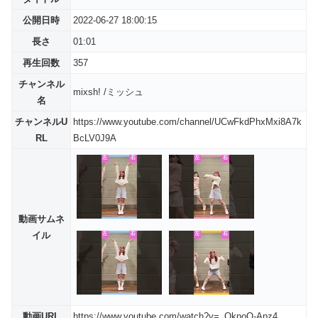
公開日時
2022-06-27 18:00:15
長さ
01:01
再生回数
357
チャンネル
mixsh! /ミッシュ
名
チャンネルU
https://www.youtube.com/channel/UCwFkdPhxMxi8A7k
RL
BcLV0J9A
動画サムネ
イル
動画URL
https://www.youtube.com/watch?v=_OknoQ-Apz4