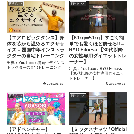
簡単ダンス
簡単ダンス
【エアロビックダンス】身
【60kg➡50kg】すごく簡
体を芯から温めるエクササ
単でも驚くほど痩せる!! –
イズ – 覆面中年インストラ
RYO Fitness 【30代以降
クターの自宅トレーニング
の女性専用ダイエットトレ
ーナー】
出典：YouTube / 覆面中年インス
トラクターの自宅トレーニング
出典：YouTube / RYO Fitness
【30代以降の女性専用ダイエッ
トトレーナー】
2025.01.15
2025.06.21
簡単ダンス
簡単ダンス
【アドベンチャー】
【ミックスナッツ / Official