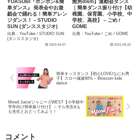
YOASOBI『ポンポン&簡
髭男dism】運動会ダンス
単ダンス』 発表会やお遊
｜簡単ダンス振り付け【幼
戯会で踊れる！簡単アレン
稚園、保育園、小学校、中
ジダンス！ – STUDIO
学校、高校】 – ごめ /
SUN (ダンススタジオ)
GOME
出典：YouTube / STUDIO SUN
出典：YouTube / ごめ / GOME
(ダンススタジオ)
2023.04.07
2022.09.20
簡単キッズダンス【初心LOVE/なにわ男
子】スロー減速80% – Blossom kids
dance
Mixed Juice/ジャニーズWEST【小学校中
学年向け簡単振り付け】 – そら先生&も
も先生とおどってみよう！
コメント