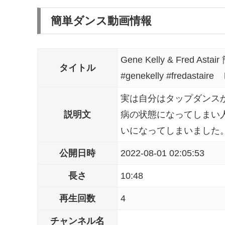
簡単ダンス動画情報
Gene Kelly & Fred
タイトル
#genekelly #freda
実は自分はタップダンス
説明文
病の状態になってしまい
いになってしまいました。
公開日時
2022-08-01 02:05:53
長さ
10:48
再生回数
4
チャンネル名