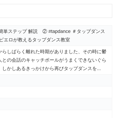
 Astair 簡単ステップ 解説 ② #tapdance ＃タップダンス
staire ピエロが教えるタップダンス教室
からしばらく離れた時期がありました、その時に鬱
人との会話のキャッチボールがうまくできないぐら
しかしあるきっかけから再びタップダンスを...