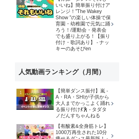
いいね】簡単振り付けア
レンジ！”The Wakey
Show ”の楽しい体操で保
育園・幼稚園で元気に踊
ろう！/運動会・発表会
でも盛り上がる！【振り
付け・歌詞あり】 - ナッ
キーのあそびen
人気動画ランキング（月間）
【簡単ダンス振付】嵐 -
A・RA・SHIが子供から
大人までかっこよく踊れ
る振り付け💃🕺 - タダタ
ノだんすちゃんねる
【有酸素&全身筋トレ】
1000万再生された10分
痩せるダンス最新版！ -