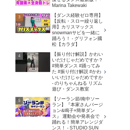
Marina Takewaki
【ダンス経験ゼロ専用】
【反転・スロー繰り返し
用】カリスマックス
snowmanサビを一緒に
踊ろう！ - グリフォン國
松【カラダ】
【振り付け解説】かわい
いだけじゃだめですか？
#簡単ダンス #踊ってみ
た #振り付け解説 #かわ
いいだけじゃだめですか
- のりちゃんねる リズム
遊び・ダンス教室
【ソーラン節/南中ソー
ラン】『本家さんバージ
ョン&鳴子×簡単ダン
ス』 運動会や発表会で
踊れる！簡単アレンジダ
ンス！ - STUDIO SUN