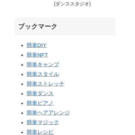
(ダンススタジオ)
ブックマーク
簡単DIY
簡単NFT
簡単キャンプ
簡単スタイル
簡単ストレッチ
簡単ダンス
簡単ピアノ
簡単ヘアアレンジ
簡単マジック
簡単レシピ