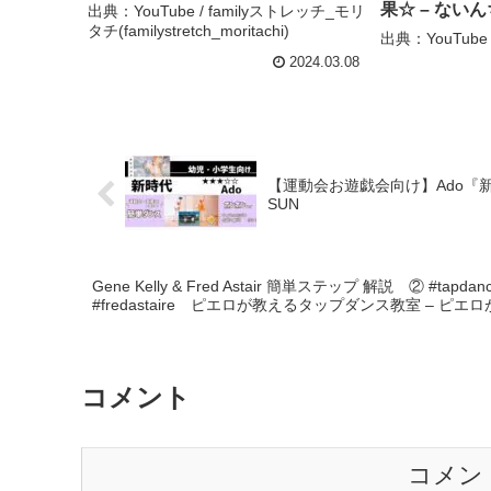
果☆ – ない
出典：YouTube / familyストレッチ_モリ
タチ(familystretch_moritachi)
出典：YouTub
2024.03.08
【運動会お遊戯会向け】Ado『新
SUN
Gene Kelly & Fred Astair 簡単ステップ 解説 ② #tapd
#fredastaire ピエロが教えるタップダンス教室 – ピ
コメント
コメン