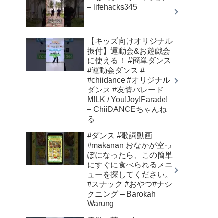
– lifehacks345
【キッズ向けオリジナル
振付】運動会&お遊戯会
に使える！ #簡単ダンス
#運動会ダンス #
#chiidance #オリジナル
ダンス #友情パレード
M!LK / You!Joy!Parade!
– ChiiDANCEちゃんね
る
#ダンス #歌詞動画
#makanan おなかが空っ
ぽになったら、この簡単
にすぐに食べられるメニ
ューを探してください。
#スナック #おやつ#ナシ
クニング – Barokah
Warung