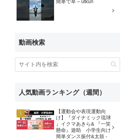
簡単で草 – utkun
動画検索
人気動画ランキング（週間）
【運動会や表現運動向
け】『ダイナミック琉球
』イクマあきら& 『一笑
懸命』遊助 小学生向け
簡単ダンス振付&太鼓 -