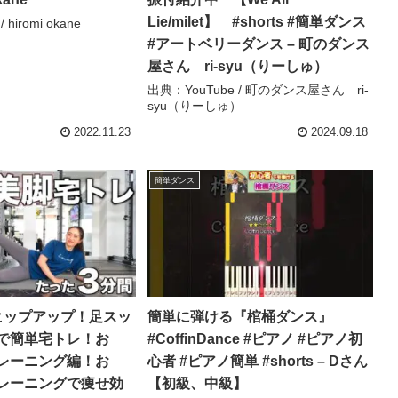
Lie/milet】 #shorts #簡単ダンス
hiromi okane
#アートベリーダンス – 町のダンス
屋さん ri-syu（りーしゅ）
出典：YouTube / 町のダンス屋さん ri-
syu（りーしゅ）
2022.11.23
2024.09.18
簡単ダンス
ヒップアップ！足スッ
簡単に弾ける『棺桶ダンス』
で簡単宅トレ！お
#CoffinDance #ピアノ #ピアノ初
レーニング編！お
心者 #ピアノ簡単 #shorts – Dさん
レーニングで痩せ効
【初級、中級】