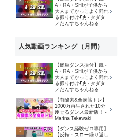
A・RA・SHIが子供から
大人までかっこよく踊れ
る振り付け💃🕺 - タダタ
ノだんすちゃんねる
人気動画ランキング（月間）
【簡単ダンス振付】嵐 -
A・RA・SHIが子供から
大人までかっこよく踊れ
る振り付け💃🕺 - タダタ
ノだんすちゃんねる
【有酸素&全身筋トレ】
1000万再生された10分
痩せるダンス最新版！ -
Marina Takewaki
【ダンス経験ゼロ専用】
【反転・スロー繰り返し