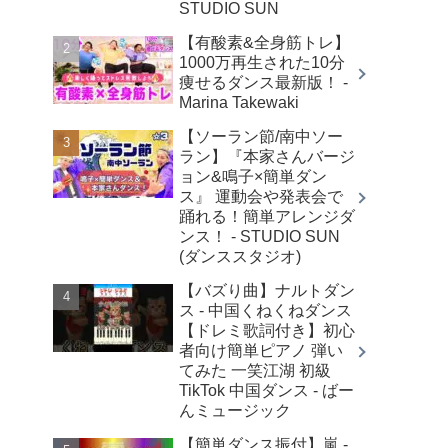
STUDIO SUN
【有酸素&全身筋トレ】
1000万再生された10分
痩せるダンス最新版！ -
Marina Takewaki
【ソーラン節/南中ソー
ラン】『本家さんバージ
ョン&鳴子×簡単ダン
ス』 運動会や発表会で
踊れる！簡単アレンジダ
ンス！ - STUDIO SUN
(ダンススタジオ)
【バズり曲】ナルトダン
ス - 中国くねくねダンス
【ドレミ歌詞付き】初心
者向け簡単ピアノ 弾い
てみた 一笑江湖 初級
TikTok 中国ダンス - ばー
んミュージック
【簡単ダンス振付】嵐 -