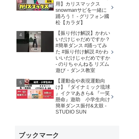
用】カリスマックス
snowmanサビを一緒に
踊ろう！ - グリフォン國
松【カラダ】
【振り付け解説】かわい
いだけじゃだめですか？
#簡単ダンス #踊ってみ
た #振り付け解説 #かわ
いいだけじゃだめですか
- のりちゃんねる リズム
遊び・ダンス教室
【運動会や表現運動向
け】『ダイナミック琉球
』イクマあきら& 『一笑
懸命』遊助 小学生向け
簡単ダンス振付&太鼓 -
STUDIO SUN
ブックマーク