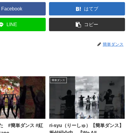
Facebook
はてブ
LINE
コピー
簡単ダンス
簡単ダンス
た #簡単ダンス #紅
ri-syu（りーしゅ）【簡単ダンス】
kane
振付紹介中 【We All