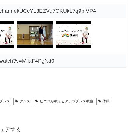
om/channel/UCcYL3EZVq7CKUkL7q9pIVPA
m/watch?v=MifxF4PgNd0
ダンス
ダンス
ピエロが教えるタップダンス教室
体操
ェアする