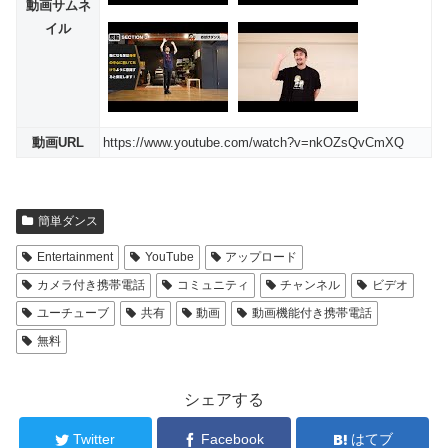
動画サムネ
イル
動画URL
https://www.youtube.com/watch?v=nkOZsQvCmXQ
簡単ダンス
Entertainment
YouTube
アップロード
カメラ付き携帯電話
コミュニティ
チャンネル
ビデオ
ユーチューブ
共有
動画
動画機能付き携帯電話
無料
シェアする
Twitter
Facebook
はてブ