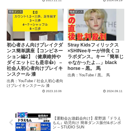
2025.11.11
2024.09.29
簡単ダンス
簡単ダンス
初心者さん向けブレイクダ
Stray Kidsフィリックス
ンス簡単講座【コンビネー
×SHINeeキーが仲良くコ
ション編2】（健康維持や
ラボダンス。キー「簡単じ
ダイエットにも是非👍） –
ゃなかったよ…」black
社会人初心者向けブレイキ
horse – 黒。 馬
ンスクール 漆
出典：YouTube / 黒。 馬
出典：YouTube / 社会人初心者向
けブレイキンスクール 漆
2023.10.06
2024.09.11
【運動会お遊戯会向け】星野源『ドラえ
もん』幼児向け 簡単ダンス振付&ポンポ
ン – STUDIO SUN