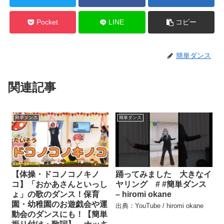
Pocket
LINE
コピー
簡単ダンス
関連記事
簡単ダンス
簡単ダンス
【体操・ドコノコノキノ
踊ってみました 大きなイ
コ】「おかあさんといっし
ヤリング # #簡単ダンス
ょ」の歌のダンス！保育
– hiromi okane
園・幼稚園のお遊戯会や運
出典：YouTube / hiromi okane
動会のダンスにも！【簡単