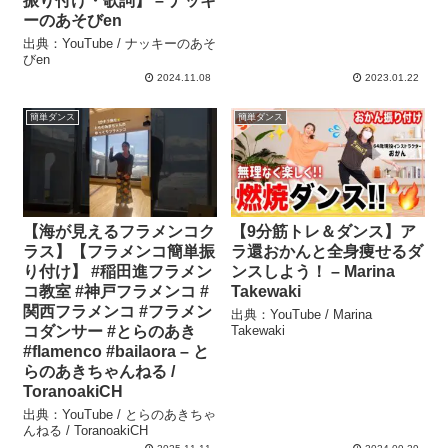
振り付け・歌詞】 – ナッキ
ーのあそびen
出典：YouTube / ナッキーのあそ
びen
2024.11.08
2023.01.22
簡単ダンス
簡単ダンス
【海が見えるフラメンコク
【9分筋トレ＆ダンス】ア
ラス】【フラメンコ簡単振
ラ還おかんと全身痩せるダ
り付け】 #稲田進フラメン
ンスしよう！ – Marina
コ教室 #神戸フラメンコ #
Takewaki
関西フラメンコ #フラメン
出典：YouTube / Marina
コダンサー #とらのあき
Takewaki
#flamenco #bailaora – と
らのあきちゃんねる /
ToranoakiCH
出典：YouTube / とらのあきちゃ
んねる / ToranoakiCH