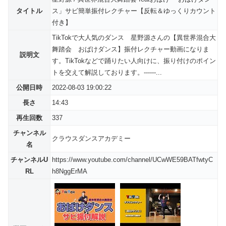
タイトル
ス」サビ簡単振付レクチャー【反転＆ゆっくりカウント
付き】
TikTokで大人気のダンス 星野源さんの【異世界混合大
舞踏会 おばけダンス】振付レクチャー動画になりま
説明文
す。TikTokなどで踊りたい人向けに、振り付けのポイン
トを交えて解説しております。------...
公開日時
2022-08-03 19:00:22
長さ
14:43
再生回数
337
チャンネル
クラウスダンスアカデミー
名
チャンネルU
https://www.youtube.com/channel/UCwWE59BATfwtyC
RL
h8NggErMA