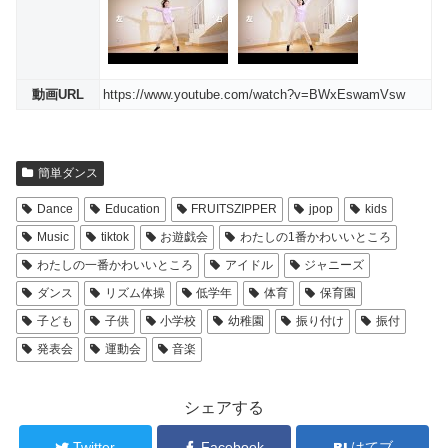
動画URL
https://www.youtube.com/watch?v=BWxEswamVsw
簡単ダンス
Dance
Education
FRUITSZIPPER
jpop
kids
Music
tiktok
お遊戯会
わたしの1番かわいいところ
わたしの一番かわいいところ
アイドル
ジャニーズ
ダンス
リズム体操
低学年
体育
保育園
子ども
子供
小学校
幼稚園
振り付け
振付
発表会
運動会
音楽
シェアする
Twitter
Facebook
はてブ