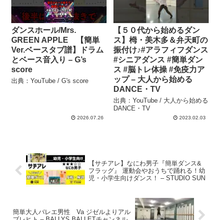
ダンスホール/Mrs.
【５０代から始めるダン
GREEN APPLE 【簡単
ス】栂・美木多＆弁天町の
Ver.ベースタブ譜】ドラム
振付け♪#アラフィフダンス
とベース音入り – G’s
#シニアダンス #簡単ダン
score
ス #脳トレ体操 #免疫力ア
ップ – 大人から始める
出典：YouTube / G's score
DANCE・TV
出典：YouTube / 大人から始める
DANCE・TV
2026.07.26
2023.02.03
【サチアレ】なにわ男子『簡単ダンス&
フラッグ』 運動会やおうちで踊れる！幼
児・小学生向けダンス！ – STUDIO SUN
簡単大人バレエ男性 Va ジゼルよりアル
ブレヒト – BALLYS BALLETチャンネル