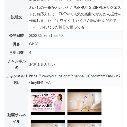
わたしの一番かわいいところ/FRUITS ZIPPERリクエス
トにお応えして、TikTokで人気の楽曲でかんたん振付を
説明文
作成しました！“カワイイ”をたくさん詰め込んだので、
アイドルになった気分で踊っても...
公開日時
2022-08-26 21:55:49
長さ
04:28
再生回数
4
チャンネル
おさよせんせい
名
チャンネルU
https://www.youtube.com/channel/UCooYmbmYm-L-M7
RL
Gmy9H12HA
動画サムネ
イル