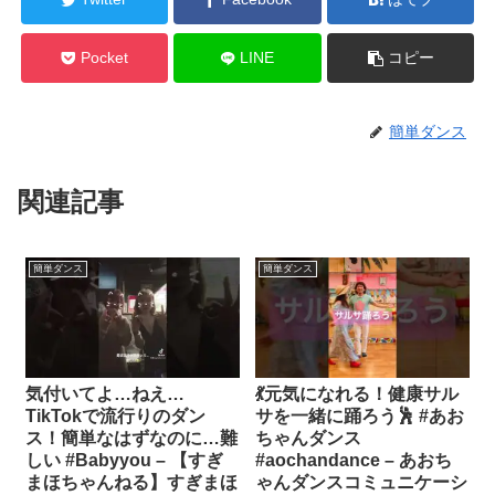
Pocket
LINE
コピー
簡単ダンス
関連記事
簡単ダンス
簡単ダンス
気付いてよ…ねえ…
💃元気になれる！健康サル
TikTokで流行りのダン
サを一緒に踊ろう🕺 #あお
ス！簡単なはずなのに…難
ちゃんダンス
しい #Babyyou – 【すぎ
#aochandance – あおち
まほちゃんねる】すぎまほ
ゃんダンスコミュニケーシ