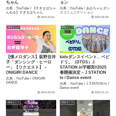
ちゃん
ョン
出典：YouTube / 【すぎまほちゃ
出典：YouTube / あおちゃんダン
んねる】すぎまほちゃん
スコミュニケーション
2023.04.01
2025.09.06
簡単ダンス
簡単ダンス
【懐メロダンス】荻野目洋
kidsダンスイベント、ベビ
子「ダンシング・ヒーロ
ドリ。（DTDS）J
ー」【リクエスト】 –
STATION in宇都宮#2025
ONIGIRI DANCE
春開催決定 – J STATION
tv / Dance event
出典：YouTube / ONIGIRI
DANCE
出典：YouTube / J STATION tv /
Dance event
2024.05.03
2025.01.12
簡単ダンス
簡単ダンス