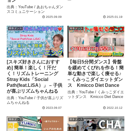
ョン
出典：YouTube / あおちゃんダン
スコミュニケーション
2025.09.09
2025.01.19
簡単ダンス
簡単ダンス
[スキズ好きさんにおすす
【毎日5分間ダンス】骨盤
め] 簡単！楽しく！汗だ
を緩めてくびれを作る！簡
く！リズムトレーニング
単な動きで楽しく痩せる♪
Stray Kids「Social
– くみっこダイエットダン
Path(feat.LiSA）」 – 子供
ス Kmicco Diet Dance
が喜ぶリズムちゃんねる
出典：YouTube / くみっこダイエ
ットダンス Kmicco Diet Dance
出典：YouTube / 子供が喜ぶリズ
ムちゃんねる
2023.09.07
2022.10.12
簡単ダンス
簡単ダンス