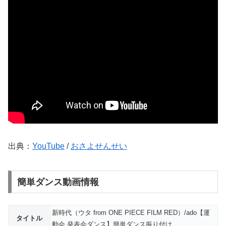
出典：
YouTube
/
おさよせんせい
簡単ダンス動画情報
新時代（ウタ from ONE PIECE FILM RED）/ado【運
タイトル
動会 発表会ダンス】簡単ダンス振り付け