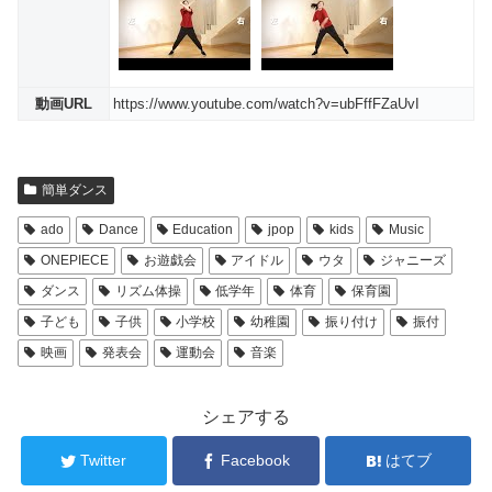
動画URL
https://www.youtube.com/watch?v=ubFffFZaUvI
簡単ダンス
ado
Dance
Education
jpop
kids
Music
ONEPIECE
お遊戯会
アイドル
ウタ
ジャニーズ
ダンス
リズム体操
低学年
体育
保育園
子ども
子供
小学校
幼稚園
振り付け
振付
映画
発表会
運動会
音楽
シェアする
Twitter
Facebook
はてブ