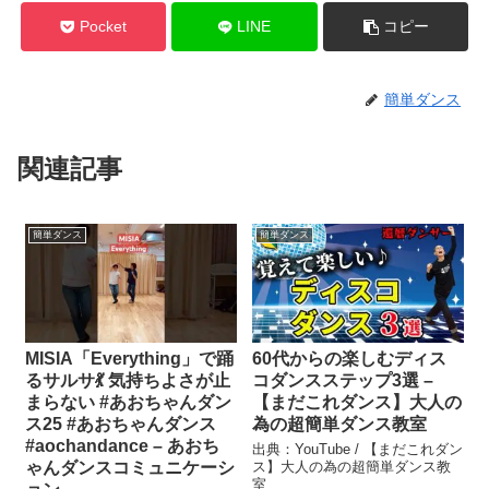
Pocket
LINE
コピー
簡単ダンス
関連記事
簡単ダンス
簡単ダンス
MISIA「Everything」で踊
60代からの楽しむディス
るサルサ💃 気持ちよさが止
コダンスステップ3選 –
まらない #あおちゃんダン
【まだこれダンス】大人の
ス25 #あおちゃんダンス
為の超簡単ダンス教室
#aochandance – あおち
出典：YouTube / 【まだこれダン
ゃんダンスコミュニケーシ
ス】大人の為の超簡単ダンス教
室