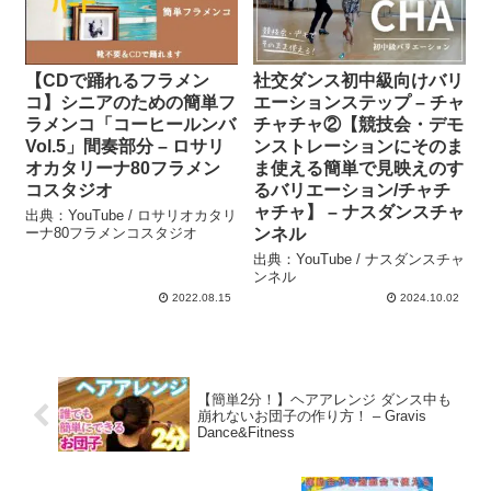
【CDで踊れるフラメン
社交ダンス初中級向けバリ
コ】シニアのための簡単フ
エーションステップ – チャ
ラメンコ「コーヒールンバ
チャチャ②【競技会・デモ
Vol.5」間奏部分 – ロサリ
ンストレーションにそのま
オカタリーナ80フラメン
ま使える簡単で見映えのす
コスタジオ
るバリエーション/チャチ
ャチャ】 – ナスダンスチャ
出典：YouTube / ロサリオカタリ
ーナ80フラメンコスタジオ
ンネル
出典：YouTube / ナスダンスチャ
ンネル
2022.08.15
2024.10.02
【簡単2分！】ヘアアレンジ ダンス中も
崩れないお団子の作り方！ – Gravis
Dance&Fitness